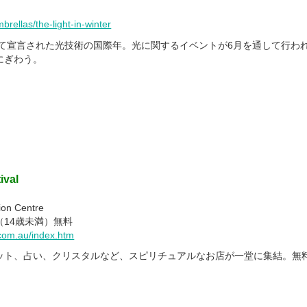
rellas/the-light-in-winter
って宣言された光技術の国際年。光に関するイベントが6月を通して行わ
にぎわう。
ival
on Centre
（14歳未満）無料
com.au/index.htm
ット、占い、クリスタルなど、スピリチュアルなお店が一堂に集結。無