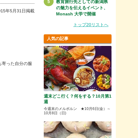
教育旅行先としての新潟県
の魅力を伝えるイベント、
015年5月31
日掲載
Monash 大学で開催
トップ20リストへ
人気の記事
ち寄った自分の服
週末どこ行く？何をする？10月第1
週
今週末のメルボルン ★10月6日(金）～
10月8日（日)