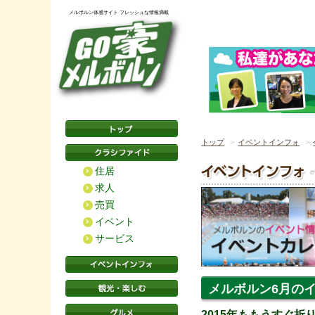
メルボルン体感サイト フレッシュな情報満載
トップ
イベントインフォ
住居
求人
売買
イベント
サービス
メルボルン6月の
2015年ももうすぐ