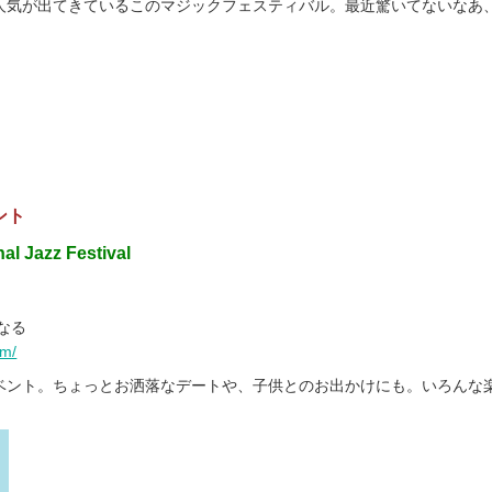
人気が出てきているこのマジックフェスティバル。最近驚いてないなあ
ント
al Jazz Festival
なる
om/
ベント。ちょっとお洒落なデートや、子供とのお出かけにも。いろんな