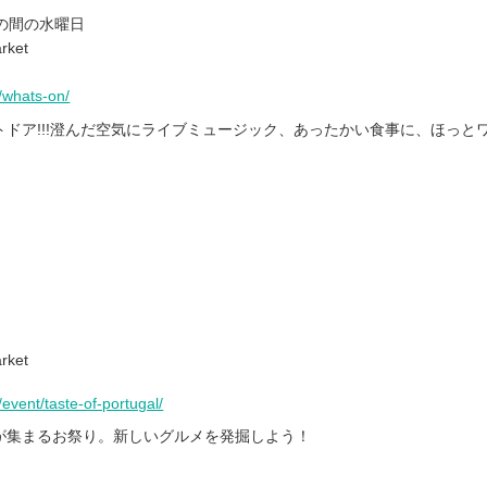
日の間の水曜日
rket
whats-on/
ドア!!!澄んだ空気にライブミュージック、あったかい食事に、ほっと
rket
vent/taste-of-portugal/
が集まるお祭り。新しいグルメを発掘しよう！