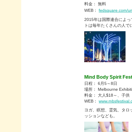
料金： 無料
WEB：
fedsquare.com/umb
2015年は国際連合によ
トは毎年たくさんの人で
Mind Body Spirit Fest
日程： 6月5～8日
場所： Melbourne Exhibiti
料金： 大人$18～、子供
WEB：
www.mbsfestival.
ヨガ、瞑想、霊気、タロ
ッションなども。