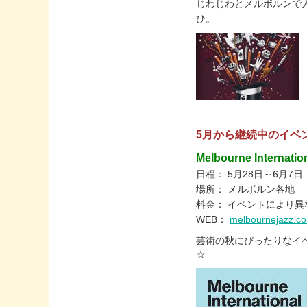
じわじわとメルボルンで
ひ。
5月から継続中のイベ
Melbourne Internation
日程： 5月28日～6月7日
場所： メルボルン各地
料金： イベントにより異
WEB：
melbournejazz.c
芸術の秋にぴったりなイ
☆