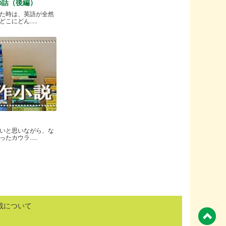
の話（後編）
た時は、英語が全然
にどん.....
いと思いながら、な
カウラ.....
載について