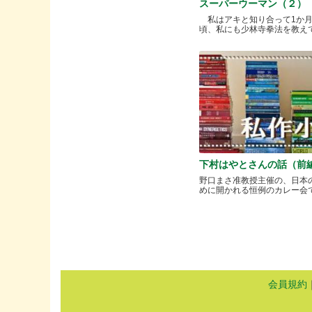
スーパーウーマン（２）
私はアキと知り合って1か
頃、私にも少林寺拳法を教えてく.
下村はやとさんの話（前
野口まさ准教授主催の、日本
めに開かれる恒例のカレー会で..
会員規約