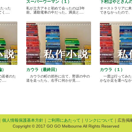
スーパーウーマン（１）
下村はやとさん
月たった
私が土方アキと初めて会ったのは3年
オーストラリアに来
....
前。通勤電車の中だった。満員と.....
できなかったので、どこ
編）
カウラ（最終回）
カウラ（１）
の若者のた
カウラの町の郊外に出て、野原の中の
一度は行ってみた
...
道を走ったら、右手に何かが見.....
かなか足を運べなかった
｜
個人情報保護基本方針
｜
ご利用にあたって
｜
リンクについて
｜広告掲
Copyright © 2017 GO GO Melbourne All Rights Reserved