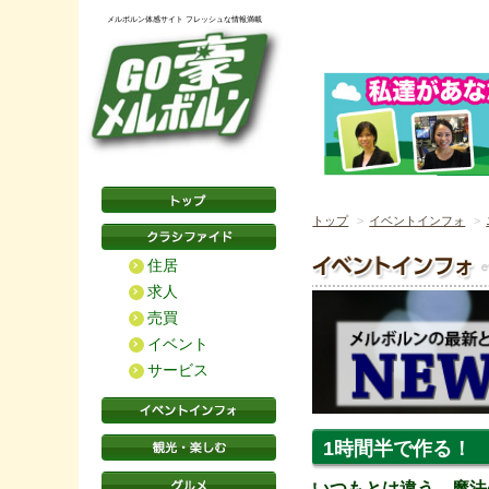
メルボルン体感サイト フレッシュな情報満載
トップ
イベントインフォ
住居
求人
売買
イベント
サービス
1時間半で作る！
いつもとは違う、魔法