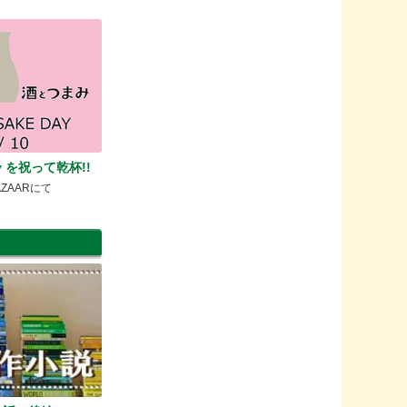
day を祝って乾杯!!
AZAARにて