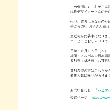
ご自分用にも、お子さん
現役デザイナーさんの分
生地、道具はあなたのた
手ぶらOK、お子さん連れ
...
最近何かに夢中になりま
コーヒーとおしゃべりで
日時：８月２５日（木）10:1
場所：メルボルン日本語教会（Can
参加費：材料費・お茶代
参加希望の方はこちらから hmhp
募集人数に限りがありま
お問い合わせ：『
ハピマ
公式ページ：
https://ww