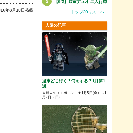
【6/2】鼓童デュオ 二人行脚
016年8月10日掲載
トップ20リストへ
人気の記事
週末どこ行く？何をする？1月第1
週
今週末のメルボルン ★1月5日(金）～1
月7日（日)