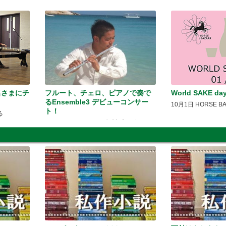
名さまにチ
フルート、チェロ、ピアノで奏で
World SAKE 
るEnsemble3 デビューコンサー
10月1日 HORSE B
ト！
る
コンサートチケットを無料プレゼント！
【8/19締切】