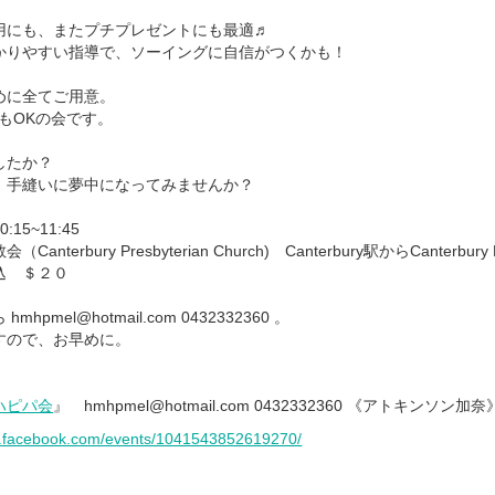
用にも、またプチプレゼントにも最適♬
かりやすい指導で、ソーイングに自信がつくかも！
めに全てご用意。
もOKの会です。
したか？
、手縫いに夢中になってみませんか？
5~11:45
terbury Presbyterian Church) Canterbury駅からCanterb
込 ＄２０
mel@hotmail.com 0432332360 。
すので、お早めに。
ハピパ会
』 hmhpmel@hotmail.com 0432332360 《アトキンソン加奈
w.facebook.com/events/1041543852619270/