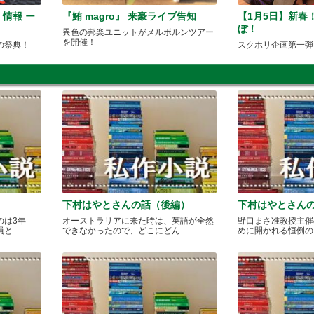
6 情報 ー
『鮪 magro』 来豪ライブ告知
【1月5日】新春
ぼ！
異色の邦楽ユニットがメルボルンツアー
を開催！
の祭典！
スクホリ企画第一弾
下村はやとさんの話（後編）
下村はやとさん
のは3年
オーストラリアに来た時は、英語が全然
野口まさ准教授主催
....
できなかったので、どこにどん.....
めに開かれる恒例のカレ