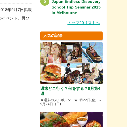
Japan Endless Discovery
School Trip Seminar 2015
2018年9月7日掲載
in Melbourne
のイベント、再び
トップ20リストへ
人気の記事
週末どこ行く？何をする？9月第4
週
今週末のメルボルン ★9月22日(金）～
9月24日（日)