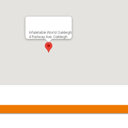
Infaletable World Oakleigh
4 Railway Ave, Oakleigh