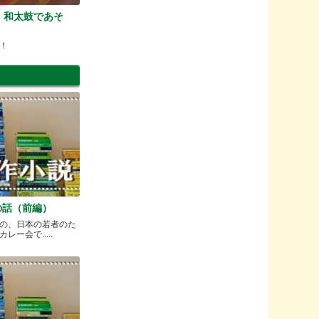
！和太鼓であそ
！
の話（前編）
の、日本の若者のた
ー会で.....