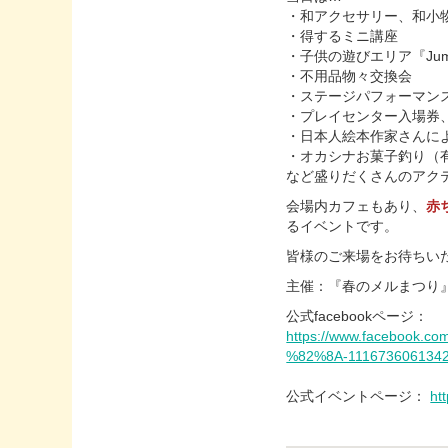
・和アクセサリー、和小
・得するミニ講座
・子供の遊びエリア『Jumpin
・不用品物々交換会
・ステージパフォーマンス
・プレイセンター入場券
・日本人絵本作家さんに
・オカシナお菓子釣り（
など盛りだくさんのアク
会場内カフェもあり、
赤
るイベントです。
皆様のご来場をお待ちい
主催：『春のメルまつり
公式facebookページ：
https://www.facebo
%82%8A-1116736061342
公式イベントページ：
ht