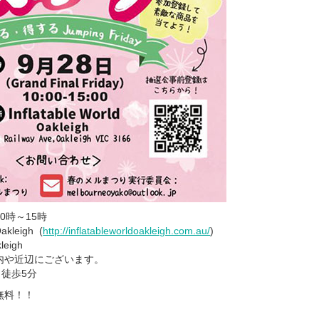
0時～15時
akleigh (
http://inflatableworldoakleigh.com.au/
)
eigh
や近辺にございます。
り徒歩5分
無料！！