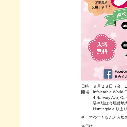
日時：９月２８日（金）1
開場：Infaletable World O
4 Railway Ave, Oakl
駐車場は会場敷地内
Huntingdale 駅よ
そして今年もなんと入場
当日は…