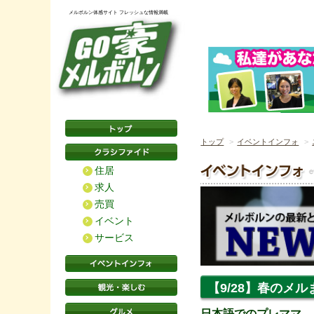
メルボルン体感サイト フレッシュな情報満載
トップ
イベントインフォ
住居
求人
売買
イベント
サービス
【9/28】春のメルま
日本語でのプレママ、