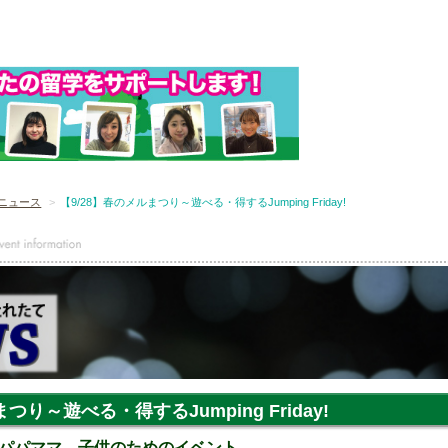
ニュース
【9/28】春のメルまつり～遊べる・得するJumping Friday!
つり～遊べる・得するJumping Friday!
パパママ、子供のためのイベント