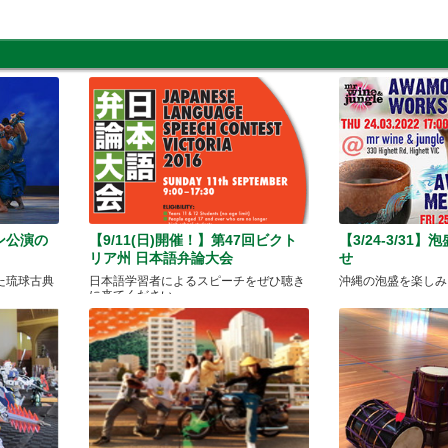
ン公演の
【9/11(日)開催！】第47回ビクト
【3/24-3/31
リア州 日本語弁論大会
せ
た琉球古典
日本語学習者によるスピーチをぜひ聴き
沖縄の泡盛を楽しみ
に来てください