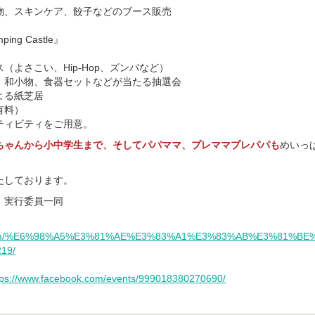
物、スキンケア、餃子などのブース販売
g Castle』
（よさこい、Hip-Hop、ズンバなど）
、和小物、食器セットなどが当たる抽選会
よる紙芝居
有料）
ティビティをご用意。
ちゃんから小中学生まで、そしてパパママ、プレママプレパパも
めいっ
たしております。
』実行委員一同
ok.com/%E6%98%A5%E3%81%AE%E3%83%A1%E3%83%AB%E3%81%B
19/
tps://www.facebook.com/events/999018380270690/