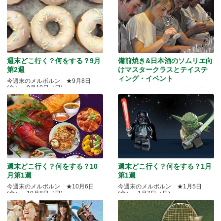
週末どこ行く？何をする？9月
備前焼き&日本酒のソムリエ向
第2週
けマスタークラスとテイステ
ィング・イベント
今週末のメルボルン ★9月8日
(金）～9月10日（日)
Quality Okayama Projectj 第三弾
週末どこ行く？何をする？10
週末どこ行く？何をする？1月
月第1週
第1週
今週末のメルボルン ★10月6日
今週末のメルボルン ★1月5日
(金）～10月8日（日)
(金）～1月7日（日)