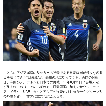
ともにアジア屈指のサッカーの強豪である日豪両国が様々な名勝
負を演じてきた"日豪戦"が、豪州の地にやってくる。両国の対戦
は、今回のメルボルンと日本での再戦（17年8月31日／会場未定）
が組まれており、そのいずれも、日豪両国に加えてサウジアラビ
ア、イラク、UAE、タイとアジアの強豪がひしめき合うグループB
の帰趨を占う、非常に重要な試合となる。