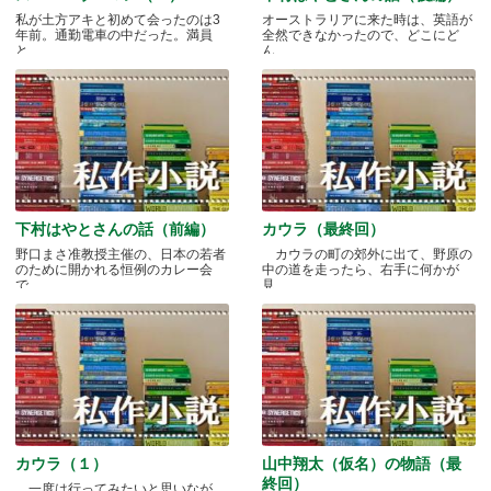
私が土方アキと初めて会ったのは3
オーストラリアに来た時は、英語が
年前。通勤電車の中だった。満員
全然できなかったので、どこにど
と.....
ん.....
下村はやとさんの話（前編）
カウラ（最終回）
野口まさ准教授主催の、日本の若者
カウラの町の郊外に出て、野原の
のために開かれる恒例のカレー会
中の道を走ったら、右手に何かが
で.....
見.....
カウラ（１）
山中翔太（仮名）の物語（最
終回）
一度は行ってみたいと思いなが