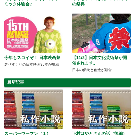
ミック体験会♬
の祭典
初めてのお子さんも、経験者さんも
GO豪スタッフお勧め作品も一挙ご
楽しめる
紹介☆
今年もスゴイぞ！ 日本映画祭
【11/2】日本文化芸術祭が開
催されます。
選りすぐりの日本映画35本が集結
日本の伝統と創造が融合
最新記事
スーパーウーマン（１）
下村はやとさんの話（後編）