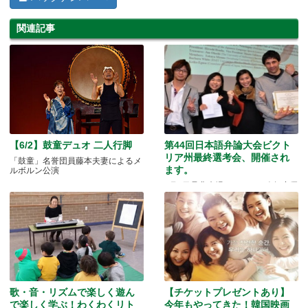
関連記事
【6/2】鼓童デュオ 二人行脚
第44回日本語弁論大会ビクト
リア州最終選考会、開催され
「鼓童」名誉団員藤本夫妻によるメ
ます。
ルボルン公演
9月1日是非来場ください。昨年度優
勝者スピーチ動画あり！
歌・音・リズムで楽しく遊ん
【チケットプレゼントあり】
で楽しく学ぶ！わくわくリト
今年もやってきた！韓国映画