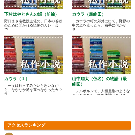
下村はやとさんの話（前編）
カウラ（最終回）
野口まさ准教授主催の、日本の若者
カウラの町の郊外に出て、野原の
のために開かれる恒例のカレー会
中の道を走ったら、右手に何かが
で.....
見.....
カウラ（１）
山中翔太（仮名）の物語（最
終回）
一度は行ってみたいと思いなが
ら、なかなか足を運べなかったカウ
メルボルンで、人種差別のような
ラ.....
ことをされた、嫌な体験がありま
す.....
アクセスランキング