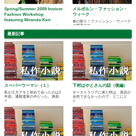
Spring/Summer 2009 Instore
メルボルン・ファッション・
Fashion Workshop
ウィーク
featuring Miranda Kerr
春の彩り！ファッション・ウィーク
の開幕です。
ミランダの魅力もたっぷり！春夏コ
レクションを一緒にチェック！
最新記事
スーパーウーマン（１）
下村はやとさんの話（後編）
私が土方アキと初めて会ったのは3
オーストラリアに来た時は、英語が
年前。通勤電車の中だった。満員
全然できなかったので、どこにど
と.....
ん.....