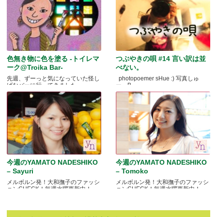
色無き物に色を塗る -トイレマ
つぶやきの唄 #14 言い訳は並
ーク@Troika Bar-
べない。
先週、ずーっと気になっていた怪し
photopoemer sHue :) 写真しゅ
げなバーに行ってきました.....
ー。B.....
今週のYAMATO NADESHIKO
今週のYAMATO NADESHIKO
– Sayuri
– Tomoko
メルボルン発！大和撫子のファッシ
メルボルン発！大和撫子のファッシ
ョンCHECK！毎週水曜更新中！
ョンCHECK！毎週水曜更新中！