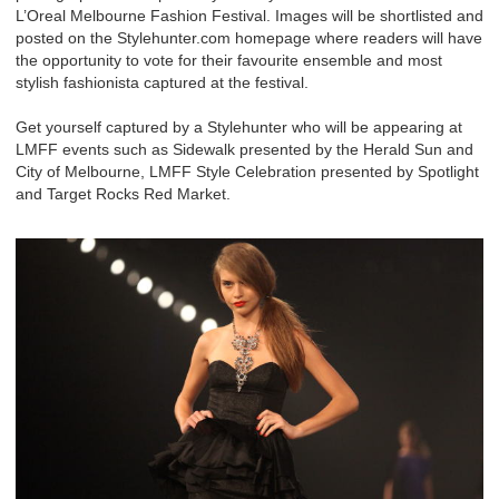
L’Oreal Melbourne Fashion Festival. Images will be shortlisted and
posted on the Stylehunter.com homepage where readers will have
the opportunity to vote for their favourite ensemble and most
stylish fashionista captured at the festival.
Get yourself captured by a Stylehunter who will be appearing at
LMFF events such as Sidewalk presented by the Herald Sun and
City of Melbourne, LMFF Style Celebration presented by Spotlight
and Target Rocks Red Market.