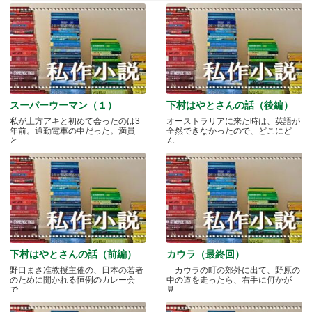
スーパーウーマン（１）
下村はやとさんの話（後編）
私が土方アキと初めて会ったのは3
オーストラリアに来た時は、英語が
年前。通勤電車の中だった。満員
全然できなかったので、どこにど
と.....
ん.....
下村はやとさんの話（前編）
カウラ（最終回）
野口まさ准教授主催の、日本の若者
カウラの町の郊外に出て、野原の
のために開かれる恒例のカレー会
中の道を走ったら、右手に何かが
で.....
見.....