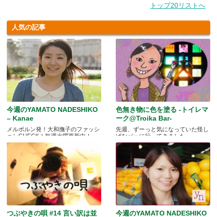
トップ20リストへ
人気の記事
今週のYAMATO NADESHIKO
色無き物に色を塗る -トイレマ
– Kanae
ーク@Troika Bar-
メルボルン発！大和撫子のファッシ
先週、ずーっと気になっていた怪し
ョンCHECK！毎週水曜更新中！
げなバーに行ってきました.....
つぶやきの唄 #14 言い訳は並
今週のYAMATO NADESHIKO