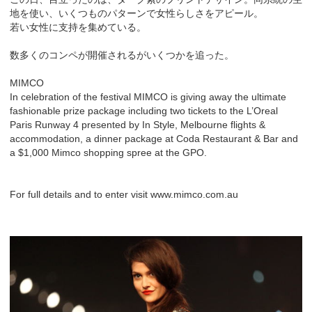
地を使い、いくつものパターンで女性らしさをアピール。
若い女性に支持を集めている。
数多くのコンペが開催されるがいくつかを追った。
MIMCO
In celebration of the festival MIMCO is giving away the ultimate
fashionable prize package including two tickets to the L’Oreal
Paris Runway 4 presented by In Style, Melbourne flights &
accommodation, a dinner package at Coda Restaurant & Bar and
a $1,000 Mimco shopping spree at the GPO.
For full details and to enter visit www.mimco.com.au