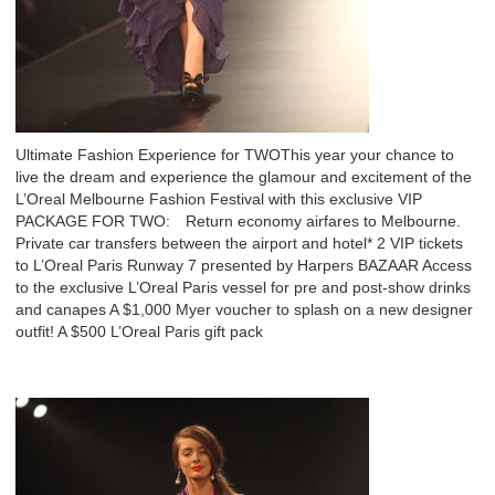
Ultimate Fashion Experience for TWOThis year your chance to
live the dream and experience the glamour and excitement of the
L’Oreal Melbourne Fashion Festival with this exclusive VIP
PACKAGE FOR TWO: Return economy airfares to Melbourne.
Private car transfers between the airport and hotel* 2 VIP tickets
to L’Oreal Paris Runway 7 presented by Harpers BAZAAR Access
to the exclusive L’Oreal Paris vessel for pre and post-show drinks
and canapes A $1,000 Myer voucher to splash on a new designer
outfit! A $500 L’Oreal Paris gift pack