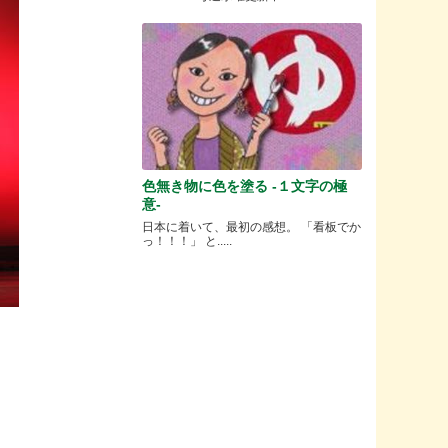
色無き物に色を塗る -１文字の極
意-
日本に着いて、最初の感想。 「看板でか
っ！！！」 と.....