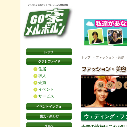
メルボルン体感サイト フレッシュな情報満載
トップ
ファッション・美容
住居
求人
売買
イベント
サービス
ウェディング・フ
今年の流行はこれだ!