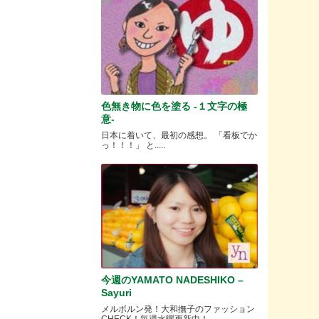
色無き物に色を塗る -１文字の極
意-
日本に着いて、最初の感想。 「看板でか
っ！！！」 と.....
今週のYAMATO NADESHIKO –
Sayuri
メルボルン発！大和撫子のファッション