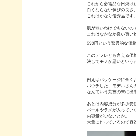
これから必需品な日焼け
白くならない伸びの良さ
これはかなり優秀品です
肌が弱いわけでもないの
これはなかなか良い買い
598円という驚異的な価
このデフレとも言える価
決してモノが悪いという
例えばパッケージに全く
パウチした、モデルさん
なんていう荒技の末に出
あとは内容成分が多少安
パールやラメが入ってい
内容量が少ないとか。
大量に作っているので容