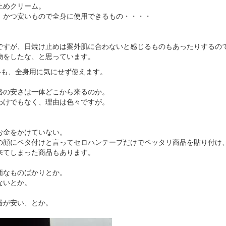
止めクリーム。
、かつ安いもので全身に使用できるもの・・・・
。
ですが、日焼け止めは案外肌に合わないと感じるものもあったりするの
物をしたな、と思っています。
格も、全身用に気にせず使えます。
格の安さは一体どこから来るのか。
わけでもなく、理由は色々ですが。
お金をかけていない。
の顔にベタ付けと言ってセロハンテープだけでペッタリ商品を貼り付け
来てしまった商品もあります。
価なものばかりとか。
ないとか。
器が安い、とか。