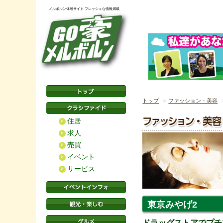
メルボルン体感サイト フレッシュな情報満載
トップ
ファッション・美容
住居
求人
売買
イベント
サービス
東京みやげ2
ドラッグストアでプチ