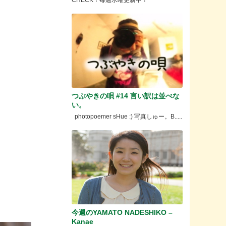
CHECK！毎週水曜更新中！
つぶやきの唄 #14 言い訳は並べな
い。
photopoemer sHue :) 写真しゅー。B.....
今週のYAMATO NADESHIKO –
Kanae