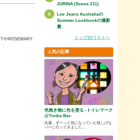
JURINA (Scene 211)
Lee Jeans Australiaの
Summer Lookbookの撮影
裏
トップ20リストへ
やROSEMARY
人気の記事
色無き物に色を塗る -トイレマーク
@Troika Bar-
先週、ずーっと気になっていた怪しげな
バーに行ってきました.....