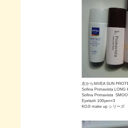
左からNIVEA SUN PR
Sofina Primavista LON
Sofina Primavista SM
Eyelash 100yen×3
KOJI make up シ