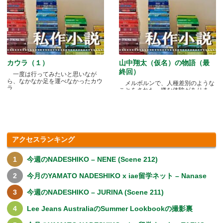
カウラ（１）
山中翔太（仮名）の物語（最
終回）
一度は行ってみたいと思いなが
ら、なかなか足を運べなかったカウ
メルボルンで、人種差別のような
ラ.....
ことをされた、嫌な体験がありま
す.....
アクセスランキング
今週のNADESHIKO – NENE (Scene 212)
今月のYAMATO NADESHIKO x iae留学ネット – Nanase
今週のNADESHIKO – JURINA (Scene 211)
Lee Jeans AustraliaのSummer Lookbookの撮影裏