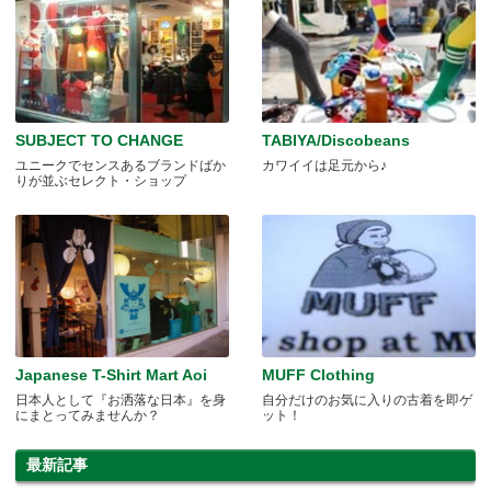
SUBJECT TO CHANGE
TABIYA/Discobeans
ユニークでセンスあるブランドばか
カワイイは足元から♪
りが並ぶセレクト・ショップ
Japanese T-Shirt Mart Aoi
MUFF Clothing
日本人として『お洒落な日本』を身
自分だけのお気に入りの古着を即ゲ
にまとってみませんか？
ット！
最新記事