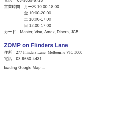
電話： 03-9639-6728
営業時間：月ー木 10:00-18:00
金 10:00-20:00
土 10:00-17:00
日 12:00-17:00
カード：Master, Visa, Amex, Diners, JCB
ZOMP on Flinders Lane
住所：277 Flinders Lane, Melbourne VIC 3000
電話：03-9650-4431
loading Google Map ...