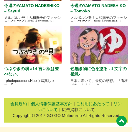
今週のYAMATO NADESHIKO
今週のYAMATO NADESHIKO
– Sayuri
– Tomoko
メルボルン発！大和撫子のファッシ
メルボルン発！大和撫子のファッシ
ョンCHECK！毎週水曜更新中！
ョンCHECK！毎週水曜更新中！
つぶやきの唄 #14 言い訳は並
色無き物に色を塗る -１文字の
べない。
極意-
photopoemer sHue :) 写真しゅ
日本に着いて、最初の感想。 「看板
ー。B.....
でかっ！！！」 と.....
会員規約
｜
個人情報保護基本方針
｜
ご利用にあたって
｜
リン
クについて
｜広告掲載について
Copyright © 2017 GO GO Melbourne All Rights Reserved