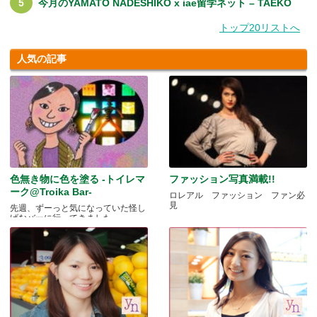
今月のYAMATO NADESHIKO x iae留学ネット – TAEKO
トップ20リストへ
人気の記事
色無き物に色を塗る -トイレマ
ファッション写真満載!!
ーク@Troika Bar-
ロレアル ファッション ファン必
見
先週、ずーっと気になっていた怪し
げなバーに行ってきました.....