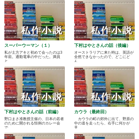
スーパーウーマン（１）
下村はやとさんの話（後編）
私が土方アキと初めて会ったのは3
オーストラリアに来た時は、英語が
年前。通勤電車の中だった。満員
全然できなかったので、どこにど
と.....
ん.....
下村はやとさんの話（前編）
カウラ（最終回）
野口まさ准教授主催の、日本の若者
カウラの町の郊外に出て、野原の
のために開かれる恒例のカレー会
中の道を走ったら、右手に何かが
で.....
見.....