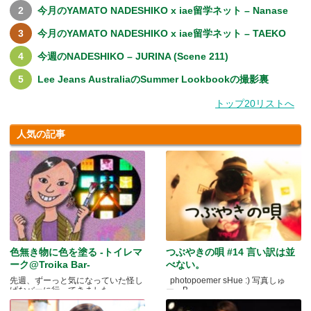
今月のYAMATO NADESHIKO x iae留学ネット – Nanase
今月のYAMATO NADESHIKO x iae留学ネット – TAEKO
今週のNADESHIKO – JURINA (Scene 211)
Lee Jeans AustraliaのSummer Lookbookの撮影裏
トップ20リストへ
人気の記事
色無き物に色を塗る -トイレマ
つぶやきの唄 #14 言い訳は並
ーク@Troika Bar-
べない。
先週、ずーっと気になっていた怪し
photopoemer sHue :) 写真しゅ
げなバーに行ってきました.....
ー。B.....