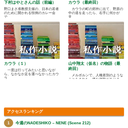
下村はやとさんの話（前編）
カウラ（最終回）
野口まさ准教授主催の、日本の若者
カウラの町の郊外に出て、野原の
のために開かれる恒例のカレー会
中の道を走ったら、右手に何かが
で.....
見.....
カウラ（１）
山中翔太（仮名）の物語（最
終回）
一度は行ってみたいと思いなが
ら、なかなか足を運べなかったカウ
メルボルンで、人種差別のような
ラ.....
ことをされた、嫌な体験がありま
す.....
アクセスランキング
今週のNADESHIKO – NENE (Scene 212)