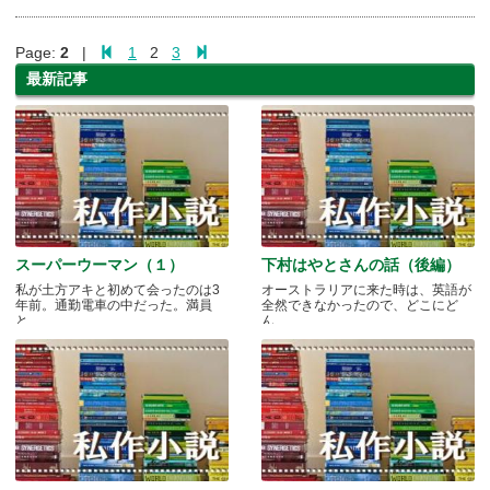
Page:
2
|
1
2
3
最新記事
スーパーウーマン（１）
下村はやとさんの話（後編）
私が土方アキと初めて会ったのは3
オーストラリアに来た時は、英語が
年前。通勤電車の中だった。満員
全然できなかったので、どこにど
と.....
ん.....