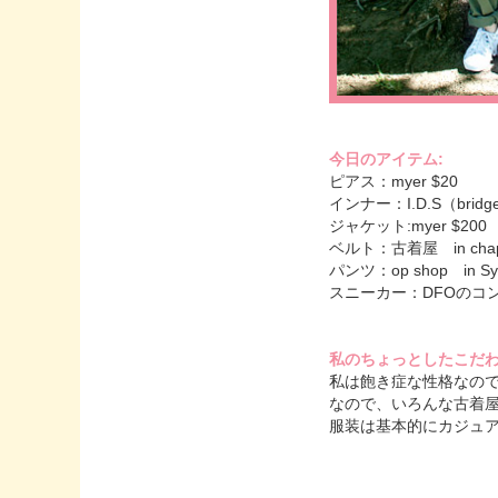
今日のアイテム:
ピアス：myer $20
インナー：I.D.S（bridge
ジャケット:myer $200
ベルト：古着屋 in chapel
パンツ：op shop in Syd
スニーカー：DFOのコン
私のちょっとしたこだ
私は飽き症な性格なの
なので、いろんな古着
服装は基本的にカジュ