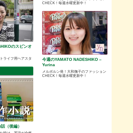
CHECK！毎週水曜更新中！
ESHIKOのスピンオ
トライフ用ヘアスタ
今週のYAMATO NADESHIKO –
」
Yurina
メルボルン発！大和撫子のファッション
CHECK！毎週水曜更新中！
の話（後編）
た時は、英語が全然