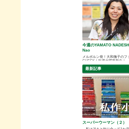
今週のYAMATO NADESH
Nao
メルボルン発！大和撫子のフ
CHECK！毎週水曜更新中！
最新記事
スーパーウーマン（２）
私はアキと知り合って1か