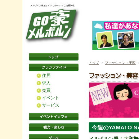
メルボルン体感サイト フレッシュな情報満載
トップ
ファッション・美容
住居
求人
売買
イベント
サービス
今週のYAMATO NAD
メルボルン発！大和撫