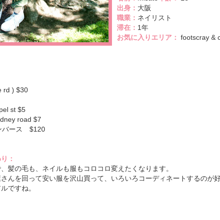
出身：
大阪
職業：
ネイリスト
滞在：
1年
お気に入りエリア：
footscray & 
 rd ) $30
 st $5
ney road $7
バース $120
わり：
で、髪の毛も、ネイルも服もコロコロ変えたくなります。
屋さんを回って安い服を沢山買って、いろいろコーディネートするのが
アルですね。