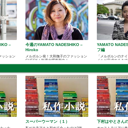
IKO –
今週のYAMATO NADESHIKO –
YAMATO NAD
Hiroko
フ編
ァッション
メルボルン発！大和撫子のファッション
「メルボルンのナイ
CHECK！毎週水曜更新中！
イルが完成するまで
スーパーウーマン（１）
下村はやとさん
月たった
私が土方アキと初めて会ったのは3年
オーストラリアに来