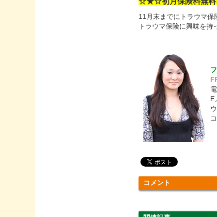
☆★☆初月保険料無料
11月末までにトラウマ
トラウマ保険に興味を持
F
E
ウ
コ
コメント