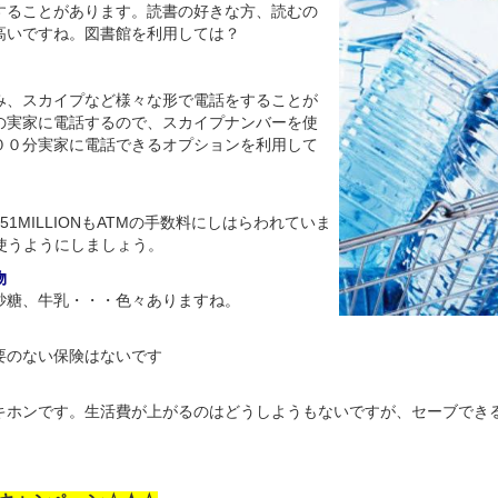
することがあります。読書の好きな方、読むの
高いですね。図書館を利用しては？
み、スカイプなど様々な形で電話をすることが
の実家に電話するので、スカイプナンバーを使
００分実家に電話できるオプションを利用して
1MILLIONもATMの手数料にしはらわれていま
使うようにしましょう。
物
砂糖、牛乳・・・色々ありますね。
要のない保険はないです
か？
キホンです。生活費が上がるのはどうしようもないですが、セーブでき