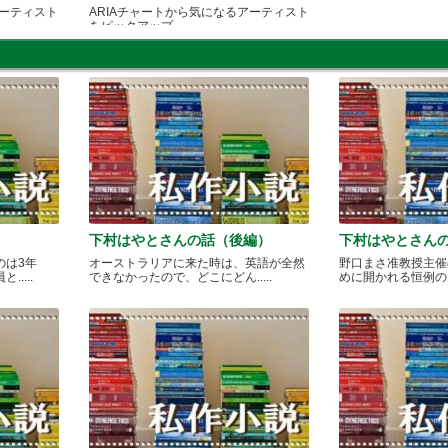
アーティスト
ARIAチャートから気になるアーティスト
をピックアップ
下村はやとさんの話（後編）
下村はやとさん
のは3年
オーストラリアに来た時は、英語が全然
野口まさ准教授主催
....
できなかったので、どこにどん.....
めに開かれる恒例のカレ