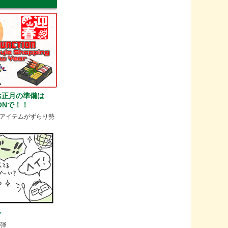
お正月の準備は
TIONで！！
アイテムがずらり勢
ー
2弾