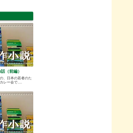
の話（前編）
の、日本の若者のた
ー会で.....