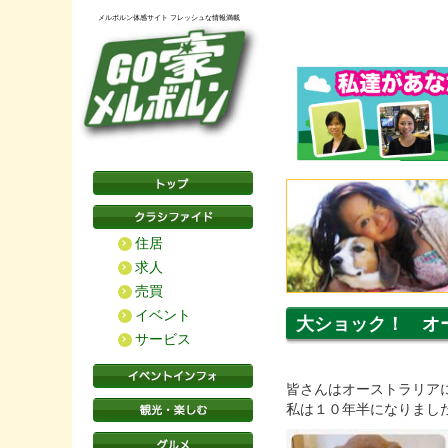
メルボルン体感サイト フレッシュな情報満載
住居
求人
売買
イベント
大ショック！ オ
サービス
皆さんはオーストラリア
私は１０年半になりまし