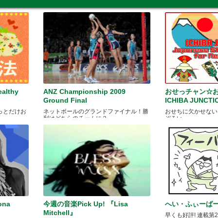
lthy
ANZ Championship 2009
おせっチャン☆
Ground Final
ICHIBA JUNC
っとだけお
ネットボールのグランドファイナル！勝
おせちに欠かせない
利はどちらのチームに？
ぞろい
ona
今週の音楽Pick Up! 『Lisa
へい・ふぃーば
Mitchell』
早くも好評! 連載第