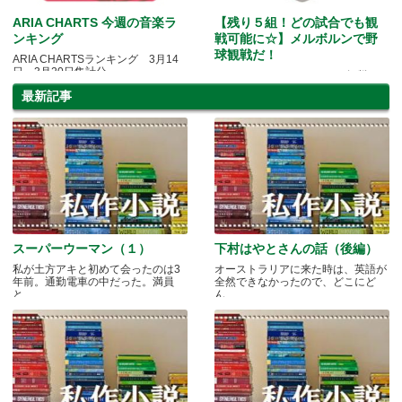
ARIA CHARTS 今週の音楽ラ
【残り５組！どの試合でも観
ンキング
戦可能に☆】メルボルンで野
球観戦だ！
ARIA CHARTSランキング 3月14
日～3月20日集計分
Melbourne Acesファミリー観戦チ
ケットプレゼント！
最新記事
スーパーウーマン（１）
下村はやとさんの話（後編）
私が土方アキと初めて会ったのは3
オーストラリアに来た時は、英語が
年前。通勤電車の中だった。満員
全然できなかったので、どこにど
と.....
ん.....