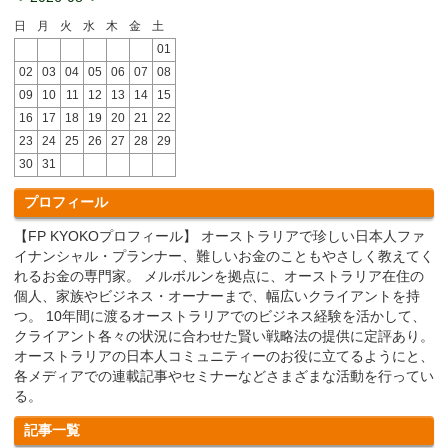
日
月
火
水
木
金
土
01
02
03
04
05
06
07
08
09
10
11
12
13
14
15
16
17
18
19
20
21
22
23
24
25
26
27
28
29
30
31
プロフィール
【FP KYOKOプロフィール】 オーストラリアで珍しい日本人ファ
イナンシャル・プランナー、難しいお金のこともやさしく教えてく
れるお金の専門家。 メルボルンを拠点に、オーストラリア在住の
個人、家族やビジネス・オーナーまで、幅広いクライアントを持
つ。 10年間に渡るオーストラリアでのビジネス経験を活かして、
クライアント各々の状況に合わせた賢い戦略法の提供に定評あり。
オーストラリアの日本人コミュニティーのお役に立てるようにと、
各メディアでの連載記事やセミナーなどさまざまな活動を行ってい
る。
記事一覧