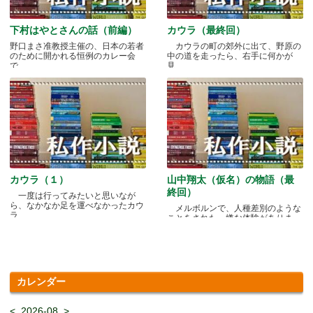
下村はやとさんの話（前編）
カウラ（最終回）
野口まさ准教授主催の、日本の若者
カウラの町の郊外に出て、野原の
のために開かれる恒例のカレー会
中の道を走ったら、右手に何かが
で.....
見.....
カウラ（１）
山中翔太（仮名）の物語（最
終回）
一度は行ってみたいと思いなが
ら、なかなか足を運べなかったカウ
メルボルンで、人種差別のような
ラ.....
ことをされた、嫌な体験がありま
す.....
カレンダー
<
2026-08
>