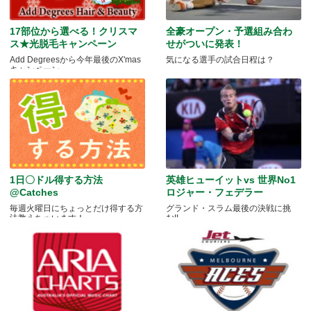
17部位から選べる！クリスマ
全豪オープン・予選組み合わ
ス★光脱毛キャンペーン
せがついに発表！
Add Degreesから今年最後のX'mas
気になる選手の試合日程は？
キャンペーン
1日〇ドル得する方法
英雄ヒューイットvs 世界No1
@Catches
ロジャー・フェデラー
毎週火曜日にちょっとだけ得する方
グランド・スラム最後の決戦に挑
法教えちゃいます！
む!!