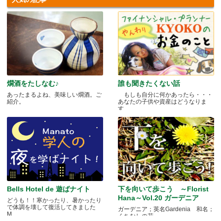
燗酒をたしなむ♪
誰も聞きたくない話
あったまるよね、美味しい燗酒。ご
もしも自分に何かあったら・・・
紹介。
あなたの子供や資産はどうなりま
す.....
Bells Hotel de 遊ばナイト
下を向いて歩こう ～Florist
Hana～Vol.20 ガーデニア
どうも！！寒かったり、暑かったり
で体調を壊して復活してきました
ガーデニア；英名Gardenia 和名；
M.....
くちなしの花 .....