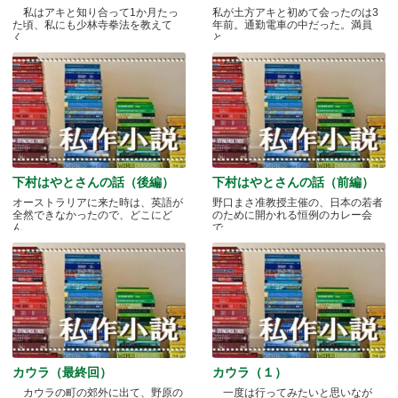
私はアキと知り合って1か月たっ
私が土方アキと初めて会ったのは3
た頃、私にも少林寺拳法を教えて
年前。通勤電車の中だった。満員
く.....
と.....
下村はやとさんの話（後編）
下村はやとさんの話（前編）
オーストラリアに来た時は、英語が
野口まさ准教授主催の、日本の若者
全然できなかったので、どこにど
のために開かれる恒例のカレー会
ん.....
で.....
カウラ（最終回）
カウラ（１）
カウラの町の郊外に出て、野原の
一度は行ってみたいと思いなが