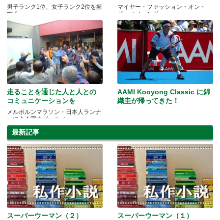
男子ランク1位、女子ランク2位を擁
マイヤー・ファッション・オン・
する
ザ・フィールド
走ることを通じた人と人との
AAMI Kooyong Classic に錦
コミュニケーションを
織圭が帰ってきた！
メルボルンマラソン・日本人ランナ
ーによる完走パーティー
最新記事
スーパーウーマン（２）
スーパーウーマン（１）