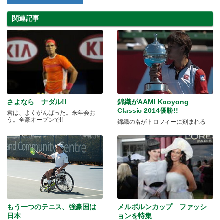
関連記事
さよなら ナダル!!
錦織がAAMI Kooyong
Classic 2014優勝!!
君は、よくがんばった。来年会お
う。全豪オープンで!!
錦織の名がトロフィーに刻まれる
もう一つのテニス、強豪国は
メルボルンカップ ファッシ
日本
ョンを特集