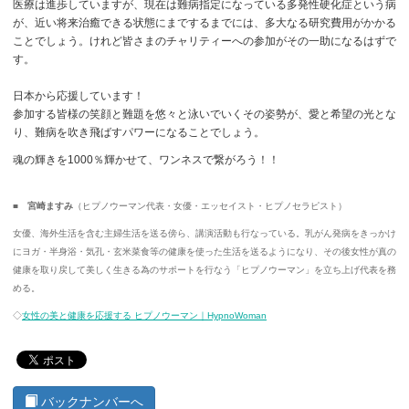
医療は進歩していますが、現在は難病指定になっている多発性硬化症という病
が、近い将来治癒できる状態にまでするまでには、多大なる研究費用がかかる
ことでしょう。けれど皆さまのチャリティーへの参加がその一助になるはずで
す。
日本から応援しています！
参加する皆様の笑顔と難題を悠々と泳いでいくその姿勢が、愛と希望の光とな
り、難病を吹き飛ばすパワーになることでしょう。
魂の輝きを1000％輝かせて、ワンネスで繋がろう！！
■ 宮崎ますみ
（ヒプノウーマン代表・女優・エッセイスト・ヒプノセラピスト）
女優、海外生活を含む主婦生活を送る傍ら、講演活動も行なっている。乳がん発病をきっかけ
にヨガ・半身浴・気孔・玄米菜食等の健康を使った生活を送るようになり、その後女性が真の
健康を取り戻して美しく生きる為のサポートを行なう「ヒプノウーマン」を立ち上げ代表を務
める。
◇
女性の美と健康を応援する ヒプノウーマン｜HypnoWoman
バックナンバーへ