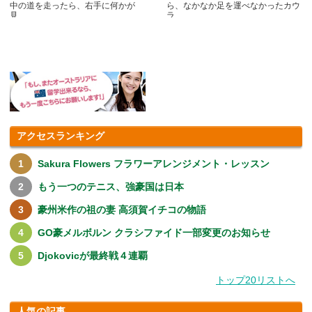
中の道を走ったら、右手に何かが
ら、なかなか足を運べなかったカウ
見.....
ラ.....
アクセスランキング
Sakura Flowers フラワーアレンジメント・レッスン
もう一つのテニス、強豪国は日本
豪州米作の祖の妻 高須賀イチコの物語
GO豪メルボルン クラシファイド一部変更のお知らせ
Djokovicが最終戦４連覇
トップ20リストへ
人気の記事