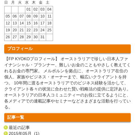
日
月
火
水
木
金
土
01
02
03
04
05
06
07
08
09
10
11
12
13
14
15
16
17
18
19
20
21
22
23
24
25
26
27
28
29
30
31
プロフィール
【FP KYOKOプロフィール】 オーストラリアで珍しい日本人ファ
イナンシャル・プランナー、難しいお金のこともやさしく教えてく
れるお金の専門家。 メルボルンを拠点に、オーストラリア在住の
個人、家族やビジネス・オーナーまで、幅広いクライアントを持
つ。 10年間に渡るオーストラリアでのビジネス経験を活かして、
クライアント各々の状況に合わせた賢い戦略法の提供に定評あり。
オーストラリアの日本人コミュニティーのお役に立てるようにと、
各メディアでの連載記事やセミナーなどさまざまな活動を行ってい
る。
記事一覧
最近の記事
2015年05月 (1)