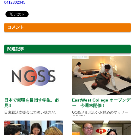
0412302345
コメント
関連記事
日本で就職を目指す学生、必
EastWest College オープンデ
見!!
ー 今週末開催！
日豪就活支援会は力強い味方だ。
GO豪メルボルンお勧めのマッサー
ジ学校☆