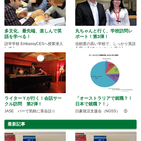
多文化、最先端、楽しんで英
丸ちゃんと行く、学校訪問レ
語を学べる！
ポート！第3弾！
語学学校 EmbassyCESへ授業潜入
信頼度の高い学校で、しっかり英語
レポ！
を学べる(キャンペーン中！)
ライターＹが行く！会話サー
「オーストラリアで就職？！
クル訪問 第2弾！
日本で就職？！」
JASE バーで気軽に英会話☆
日豪就活支援会（NGSS） ⑤
最新記事