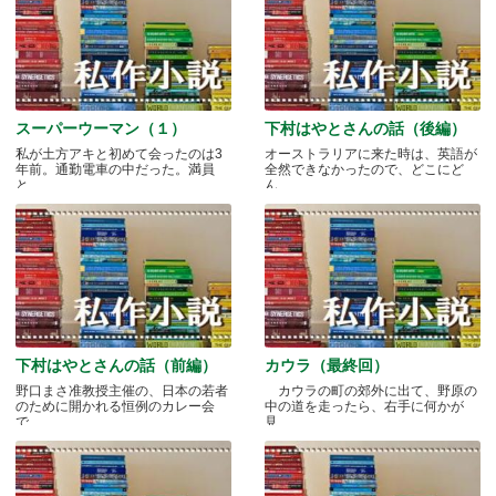
スーパーウーマン（１）
下村はやとさんの話（後編）
私が土方アキと初めて会ったのは3
オーストラリアに来た時は、英語が
年前。通勤電車の中だった。満員
全然できなかったので、どこにど
と.....
ん.....
下村はやとさんの話（前編）
カウラ（最終回）
野口まさ准教授主催の、日本の若者
カウラの町の郊外に出て、野原の
のために開かれる恒例のカレー会
中の道を走ったら、右手に何かが
で.....
見.....