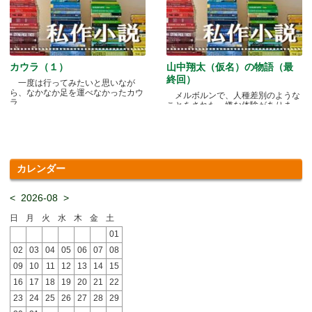
カウラ（１）
山中翔太（仮名）の物語（最
終回）
一度は行ってみたいと思いなが
ら、なかなか足を運べなかったカウ
メルボルンで、人種差別のような
ラ.....
ことをされた、嫌な体験がありま
す.....
カレンダー
<
2026-08
>
日
月
火
水
木
金
土
01
02
03
04
05
06
07
08
09
10
11
12
13
14
15
16
17
18
19
20
21
22
23
24
25
26
27
28
29