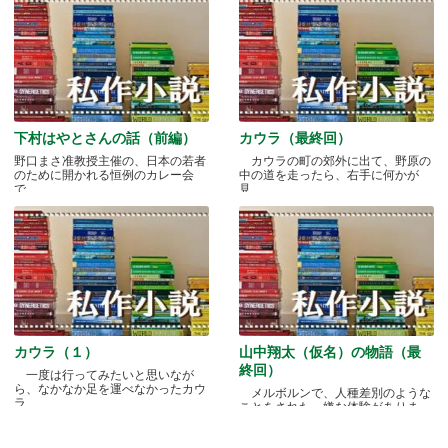
下村はやとさんの話（前編）
カウラ（最終回）
野口まさ准教授主催の、日本の若者
カウラの町の郊外に出て、野原の
のために開かれる恒例のカレー会
中の道を走ったら、右手に何かが
で.....
見.....
カウラ（１）
山中翔太（仮名）の物語（最
終回）
一度は行ってみたいと思いなが
ら、なかなか足を運べなかったカウ
メルボルンで、人種差別のような
ラ.....
ことをされた、嫌な体験がありま
す.....