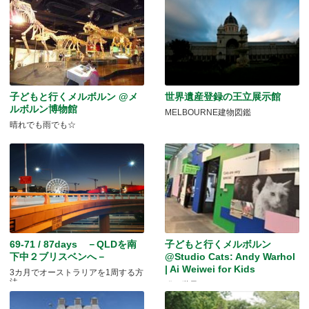
子どもと行くメルボルン @メ
世界遺産登録の王立展示館
ルボルン博物館
MELBOURNE建物図鑑
晴れでも雨でも☆
69-71 / 87days －QLDを南
子どもと行くメルボルン
下中２ブリスベンへ－
@Studio Cats: Andy Warhol
| Ai Weiwei for Kids
3カ月でオーストラリアを1周する方
法
猫の世界へ✩