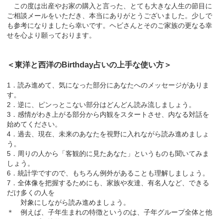
この度は出産やお家の購入と言った、とても大きな人生の節目に
ご相談メールをいただき、本当にありがとうございました。少しで
も参考になりましたら幸いです。ヘビさんとそのご家族の更なる幸
せを心より願っております。
＜東洋と西洋のBirthday占いの上手な使い方＞
1．読み進めて、気になった部分にあなたへのメッセージがありま
す。
2．逆に、ピンっとこない部分はどんどん読み流しましょう。
3．感情がわき上がる部分から内観をスタートさせ、内なる対話を
始めてください。
4．過去、現在、未来のあなたを視野に入れながら読み進めましょ
う。
5．周りの人から「客観的に見たあなた」というものも聞いてみま
しょう。
6．統計学ですので、もちろん例外があることも理解しましょう。
7．全体像を把握するためにも、家族や友達、有名人など、できる
だけ多くの人を
対象にしながら読み進めましょう。
＊ 例えば、子年生まれの特徴というのは、子年グループ全体と他