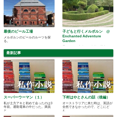
最後のビール工場
子どもと行くメルボルン @
Enchanted Adventure
メルボルンのビールのルーツを探
Garden
る。
子どもから大人まで自然を満喫！
最新記事
スーパーウーマン（１）
下村はやとさんの話（後編）
私が土方アキと初めて会ったのは3
オーストラリアに来た時は、英語が
年前。通勤電車の中だった。満員
全然できなかったので、どこにど
と.....
ん.....