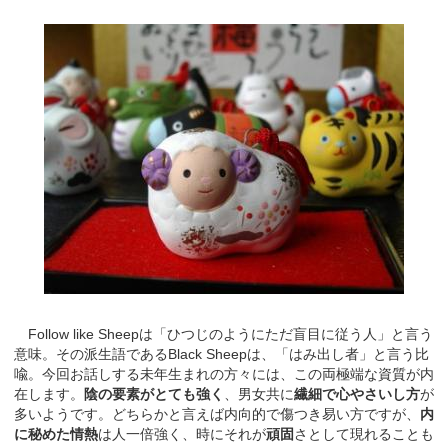
Follow like Sheepは「ひつじのようにただ盲目に従う人」と言う
意味。その派生語であるBlack Sheepは、「はみ出し者」と言う比
喩。今回お話しする未年生まれの方々には、この両極端な資質が内
在します。
陰の要素がとても強く
、男女共に
繊細で心やさいし方
が
多いようです。どちらかと言えば内向的で傷つき易い方ですが、
内
に秘めた情熱
は人一倍強く、時にそれが
頑固
さとして現れることも