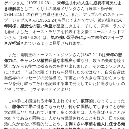
ゲイツさん（1955.10.28）。
未年生まれの人生に必要不可欠なよ
き理解者
として、やり手の奥様メリンダさん（辰年・獅子座
1964.8.15）の存在も見逃せません。また、アップル社のスティー
ブ・ジョブスさん(1955.2.24)も同じく未年ですが、彼の場合は
未
年同様、感受性の強い魚座
が星座にきます。そして、寅年コラムで
も触れました、オーストラリアを代表する女優ニコール・キッドマ
ンさん（1967.6.20）は、
気の強い双子座によって未年のナイーブ
さが軽減
されているように見受けられます。
また、発明王のトーマス・エジソンさん(1847.2.11)は
未年の想
像力に、チャレンジ精神旺盛な水瓶座
が重なり、数々の失敗を繰り
返しながらも後世に残るものを作り出しました。そのエジソンさん
によれば、「自分の頭でそれらを発明したのではなく、自分自身は
自然界のメッセージの受信機で、宇宙という大きな存在からメッセ
ージを受け取ってそれを記録する事で発明していたに過ぎない」の
だそうです。（ウィキペディアより）
この様に才能溢れる未年生まれですが、
依存的
になってしまった
り、
想像の世界に引きこもったり、何かに固執してしまう
ことが最
大の弱点だと言われています。多くの未年は、人を喜ばせることが
大好きであると同時に、人からお世話されることも好き。日々の生
活に欠かせない事務的なことや、
面倒くさい事柄を他人に任せる傾