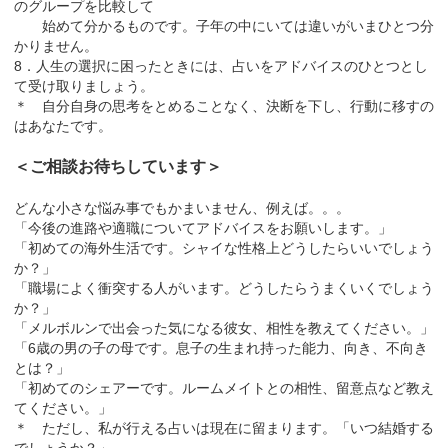
のグループを比較して
始めて分かるものです。子年の中にいては違いがいまひとつ分
かりません。
8．人生の選択に困ったときには、占いをアドバイスのひとつとし
て受け取りましょう。
＊ 自分自身の思考をとめることなく、決断を下し、行動に移すの
はあなたです。
＜ご相談お待ちしています＞
どんな小さな悩み事でもかまいません、例えば。。。
「今後の進路や適職についてアドバイスをお願いします。」
「初めての海外生活です。シャイな性格上どうしたらいいでしょう
か？」
「職場によく衝突する人がいます。どうしたらうまくいくでしょう
か？」
「メルボルンで出会った気になる彼女、相性を教えてください。」
「6歳の男の子の母です。息子の生まれ持った能力、向き、不向き
とは？」
「初めてのシェアーです。ルームメイトとの相性、留意点など教え
てください。」
＊ ただし、私が行える占いは現在に留まります。「いつ結婚する
でしょうか？」