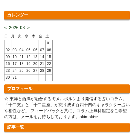
カレンダー
<
2026-08
>
日
月
火
水
木
金
土
01
02
03
04
05
06
07
08
09
10
11
12
13
14
15
16
17
18
19
20
21
22
23
24
25
26
27
28
29
30
31
プロフィール
☆ 東洋と西洋が融合する街メルボルンより発信する占いコラム。
「十二支」と「十二星座」が織り成す百四十四のキャラクター占い
や相性など。 フィードバックと共に、コラム上無料鑑定をご希望
の方は、メールをお待ちしております。okimaki☆
記事一覧