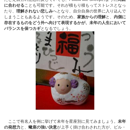
に合わせる
ことも可能です。それが積もり積もってストレスとなっ
たり、
理解されない悲しみ
へとなり、自分自身の世界に入り込んで
しまうこともあるようです。そのため、
家族からの理解
と、
内側に
存在するものをどう外へ向けて表現するかが、未年の人生において
バランスを保つカギ
となるでしょう。
ここで有名人を例に挙げて未年を星座別に見てみましょう。
未年
の発想力
と、
蠍座の強い決意
が上手く掛け合わされた方が、ビル・