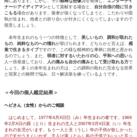
向
にあります。しかし、その
類稀な想像力
を発揮し、
エンターテイ
ナー
や
アイディアマン
として貢献する場合と、
自分自信の殻に引き
こもる
場合があります。後者が強くなってしまうと、こだわりや固
執が生まれ、他者との折り合いが付きにくくなってしまいますので
留意しましょう。
未年生まれのもう一つの特徴として、
美しいもの
、
調和が取れた
もの
、
純粋なものへの憧れ
が挙げられます。どちらかと言えば、
感
覚で生きるタイプ
ですので、この様な精神的な事柄に自然と惹かれ
るのでしょう。また、
弱者に対するいたわりの心、平和への思い
も
人一倍発達しており、
人の痛みも自分の痛みとして受け取れる方
で
しょう。多くの未年生まれの方は、この調和の取れた完全なる世界
と現実との狭間で悩み、日々解決策を練っているようです。
＜今回の個人鑑定結果＞
ヘビさん（女性）からのご相談
はじめまして。1977年4月X日巳（み）年生まれの者です。1969
年2月X日の酉（とり）生まれの主人と2007年3月X日亥（い）年生
まれの女児がいます。もう一人と丑（うし）年の子供が欲しかった
のですがうまくいかず。主人は寅（とら）年の子供でもいいと言っ