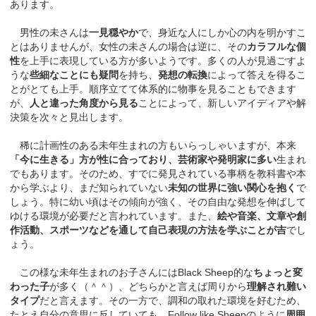
あります。
男性の未さんは
一見穏やか
で、身近な人にしか心の内を明かすこ
とはありませんが、女性の未さんの場合は逆に、その
カラフルな個
性
を上手に表現している方が多いようです。多くの人が見過ごすよ
うな
些細なことにも疑問
を持ち、
発想の転換
によって答えを得るこ
とがとても上手。順序立てて体系的に物事を見ることもできます
が、
人と違った角度から見る
ことによって、新しいアイディアや解
決策を次々と見出します。
稀に計画性のある未年生まれの方もいらっしゃいますが、本来
「今に生きる」方が性に合っており、芸術家や発明家に多い
生まれ
でもあります。そのため、すでに発見されている事柄を教科書や本
から学ぶより、まだ知られていない
未知の世界に強い関心を抱く
で
しょう。特に幼い頃はその傾向が強く、その自由な発想を伸ばして
ゆける環境が必要だと言われています。また、
絵や音楽、文章や創
作活動、スポーツなどを通して自己表現の方法を学ぶことが吉
でし
ょう。
この様な未年生まれのお子さんにはBlack Sheep的な
ちょっと変
わった子
が多く（＾＾）、どちらかと言えば周りから
理解され難い
タイプ
だと言えます。その一方で、調和の取れた環境を好むため、
たとえ自分の意思に反していても、Follow like Sheepのように
周囲