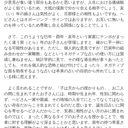
少意見が食い違う部分もあるかと思いますが、人生における価値観
がよく似ているため、大抵の場面で分かり合える相手でしょう。亥
（い）年の娘さんは気性がよく、旦那様との相性もよいですね。ヘ
ビさんとはオポージング・サインではありますが、お互いに無いも
のを持っているため尊敬し合える関係になることでしょう。
さて、このうような巳年・酉年・亥年という家庭にテンポがまっ
たく違う寅（とら）年のお子さんが登場しますと、確かに手一杯に
なる可能性があります。ただし、個人的な意見ですが「巳寅申の組
み合わせが一家離散」などというネガティブな占いの使い方には賛
成し兼ねません。統計学的に見て、その様な過去例が多々あったと
しても、それを個人的な恐怖と結び付けてしまったり、ネガティブ
な面を助長するような占いは本来の占いの目的から外れてしまって
いる様に思えます。
よく言われることですが、「子は天からの授かりもの」。お二人
の間に生まれてきたお子さんには、時期や生まれ年、性別に関わら
ず、ヘビさん一家や親戚、その地域の人全てにとってなくてはなら
ない存在だからこそ生まれてくるのだと思います。誕生日占いに関
心を寄せるヘビさんだからこそ、安易に相性がよい方のみに囲まれ
るのではく、まったく異なるタイプのお子さんを授かることで、他
者に対する理解がより深まることかと思います。寅年の持つ率直さ
や決断力、冒険心から学ぶことは多いあると言えるでしょう。