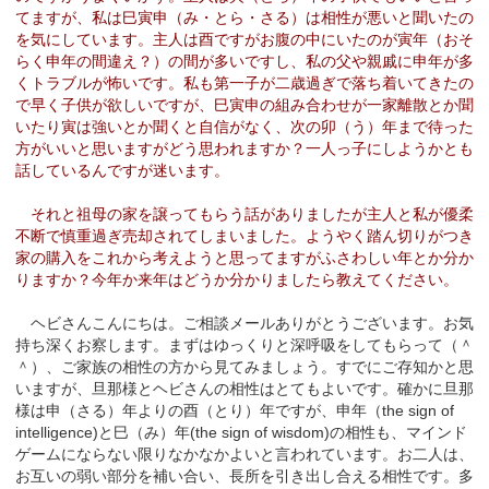
てますが、私は巳寅申（み・とら・さる）は相性が悪いと聞いたの
を気にしています。主人は酉ですがお腹の中にいたのが寅年（おそ
らく申年の間違え？）の間が多いですし、私の父や親戚に申年が多
くトラブルが怖いです。私も第一子が二歳過ぎで落ち着いてきたの
で早く子供が欲しいですが、巳寅申の組み合わせが一家離散とか聞
いたり寅は強いとか聞くと自信がなく、次の卯（う）年まで待った
方がいいと思いますがどう思われますか？一人っ子にしようかとも
話しているんですが迷います。
それと祖母の家を譲ってもらう話がありましたが主人と私が優柔
不断で慎重過ぎ売却されてしまいました。ようやく踏ん切りがつき
家の購入をこれから考えようと思ってますがふさわしい年とか分か
りますか？今年か来年はどうか分かりましたら教えてください。
ヘビさんこんにちは。ご相談メールありがとうございます。お気
持ち深くお察します。まずはゆっくりと深呼吸をしてもらって（＾
＾）、ご家族の相性の方から見てみましょう。すでにご存知かと思
いますが、旦那様とヘビさんの相性はとてもよいです。確かに旦那
様は申（さる）年よりの酉（とり）年ですが、申年（the sign of
intelligence)と巳（み）年(the sign of wisdom)の相性も、マインド
ゲームにならない限りなかなかよいと言われています。お二人は、
お互いの弱い部分を補い合い、長所を引き出し合える相性です。多