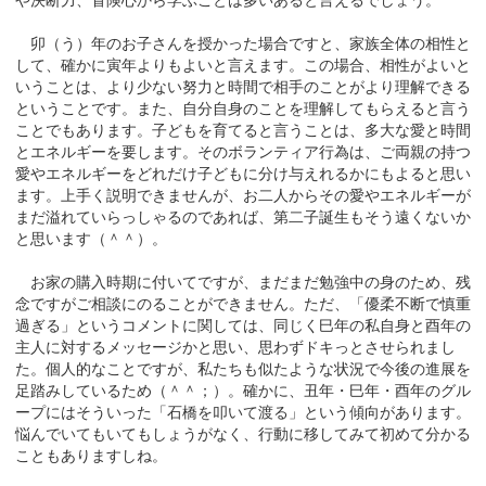
卯（う）年のお子さんを授かった場合ですと、家族全体の相性と
して、確かに寅年よりもよいと言えます。この場合、相性がよいと
いうことは、より少ない努力と時間で相手のことがより理解できる
ということです。また、自分自身のことを理解してもらえると言う
ことでもあります。子どもを育てると言うことは、多大な愛と時間
とエネルギーを要します。そのボランティア行為は、ご両親の持つ
愛やエネルギーをどれだけ子どもに分け与えれるかにもよると思い
ます。上手く説明できませんが、お二人からその愛やエネルギーが
まだ溢れていらっしゃるのであれば、第二子誕生もそう遠くないか
と思います（＾＾）。
お家の購入時期に付いてですが、まだまだ勉強中の身のため、残
念ですがご相談にのることができません。ただ、「優柔不断で慎重
過ぎる」というコメントに関しては、同じく巳年の私自身と酉年の
主人に対するメッセージかと思い、思わずドキっとさせられまし
た。個人的なことですが、私たちも似たような状況で今後の進展を
足踏みしているため（＾＾；）。確かに、丑年・巳年・酉年のグル
ープにはそういった「石橋を叩いて渡る」という傾向があります。
悩んでいてもいてもしょうがなく、行動に移してみて初めて分かる
こともありますしね。