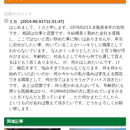
以前のコメント
ミカ (2014-06-01T11:51:47)
はじめまして。ミカと申します。1979/02/13 水瓶座未年の女性
です。 相談は仕事と恋愛です。今結構長く勤めた会社を退職
し、ここではないと思い辞めた事に悔いはありませんが、本当
に自分がしたい事、向いていることがハッキリした職業として
わからないでいます。 なんかくっきりとしたコレ と言う物が浮
かびません。年齢的に、社会人として今から何でも通して貰え
るほどもう若くありません。 が、何かはじめたいんです。け
ど、幅広すぎて、悩みすぎてわからなくなります。何を何から
始めていけばいいのか…何か今からの私が進めば芽生える開花
できる職業として、何が当てはまりそうかアドバイス頂きたい
です。 あとは恋愛です。自ら惹かれる人はいても、年齢的にも
周りも既婚者ばかり。今1984/01/06の方に惹かれていますがき
っとダメなんだと思っています…。ただ何かまだこうしたら、
というものがあれば教えて頂きたいです。どうかよろしくお願
い致します。
関連記事