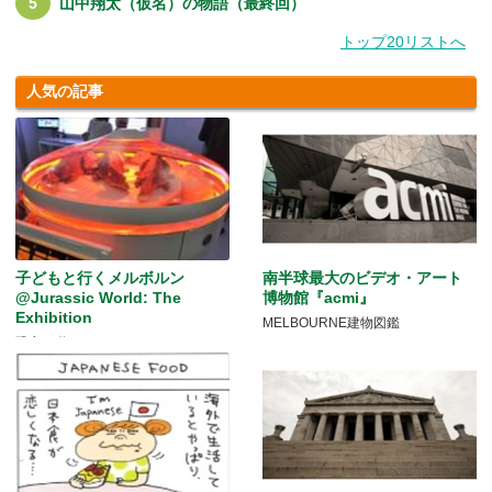
山中翔太（仮名）の物語（最終回）
トップ20リストへ
人気の記事
子どもと行くメルボルン
南半球最大のビデオ・アート
@Jurassic World: The
博物館『acmi』
Exhibition
MELBOURNE建物図鑑
恐竜が動く！