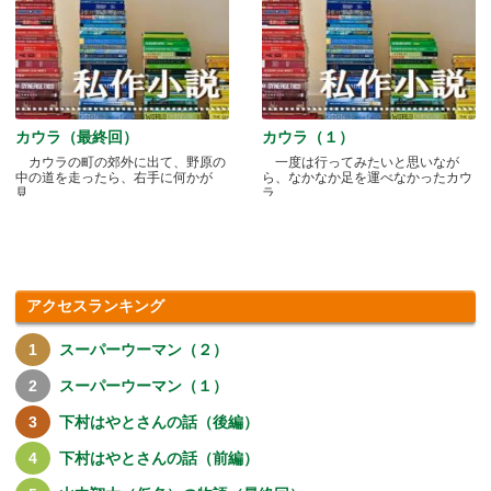
カウラ（最終回）
カウラ（１）
カウラの町の郊外に出て、野原の
一度は行ってみたいと思いなが
中の道を走ったら、右手に何かが
ら、なかなか足を運べなかったカウ
見.....
ラ.....
アクセスランキング
スーパーウーマン（２）
スーパーウーマン（１）
下村はやとさんの話（後編）
下村はやとさんの話（前編）