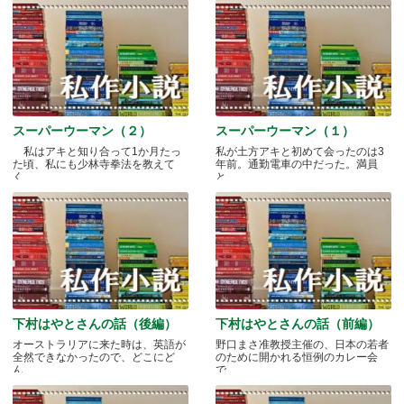
スーパーウーマン（２）
スーパーウーマン（１）
私はアキと知り合って1か月たっ
私が土方アキと初めて会ったのは3
た頃、私にも少林寺拳法を教えて
年前。通勤電車の中だった。満員
く.....
と.....
下村はやとさんの話（後編）
下村はやとさんの話（前編）
オーストラリアに来た時は、英語が
野口まさ准教授主催の、日本の若者
全然できなかったので、どこにど
のために開かれる恒例のカレー会
ん.....
で.....