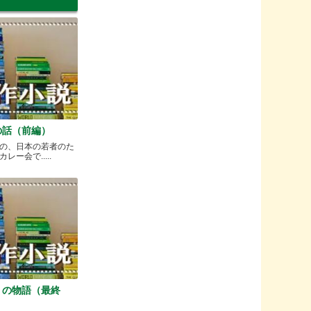
の話（前編）
の、日本の若者のた
ー会で.....
）の物語（最終