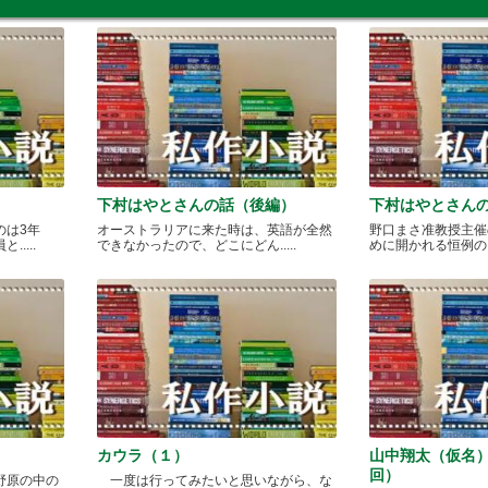
下村はやとさんの話（後編）
下村はやとさん
のは3年
オーストラリアに来た時は、英語が全然
野口まさ准教授主催
....
できなかったので、どこにどん.....
めに開かれる恒例のカレ
カウラ（１）
山中翔太（仮名
回）
野原の中の
一度は行ってみたいと思いながら、な