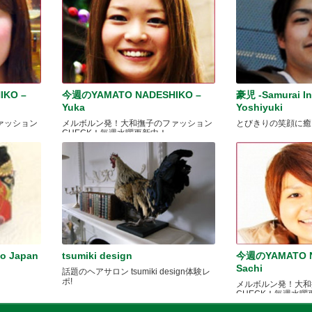
IKO –
今週のYAMATO NADESHIKO –
豪児 -Samurai In
Yuka
Yoshiyuki
ァッション
メルボルン発！大和撫子のファッション
とびきりの笑顔に癒
CHECK！毎週水曜更新中！
ko Japan
tsumiki design
今週のYAMATO N
Sachi
。
話題のヘアサロン tsumiki design体験レ
ポ!
メルボルン発！大和
CHECK！毎週水曜