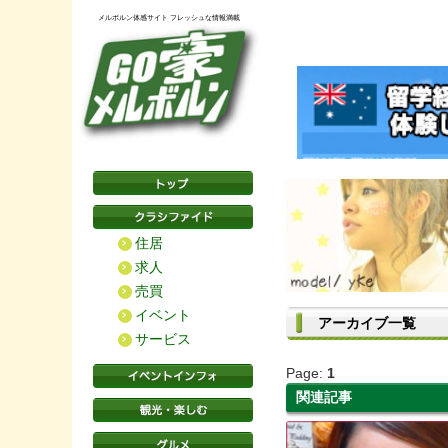
メルボルン体感サイト フレッシュな情報満載
住居
求人
売買
イベント
アーカイブ一覧
サービス
Page:
1
関連記事