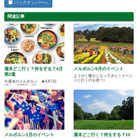
バックナンバーへ
関連記事
週末どこ行く？何をする？4月
メルボルン9月のイベント
第2週
ようやく暖かくなってきた！イベン
トに行くのも楽ー♪
今週末のメルボルン ★4月7日
(金）～4月9日（日）
メルボルン1月のイベント
週末どこ行く？何をする？10