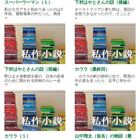
スーパーウーマン（１）
下村はやとさんの話（後編）
私が土方アキと初めて会ったのは3
オーストラリアに来た時は、英語が
年前。通勤電車の中だった。満員
全然できなかったので、どこにど
と.....
ん.....
下村はやとさんの話（前編）
カウラ（最終回）
野口まさ准教授主催の、日本の若者
カウラの町の郊外に出て、野原の
のために開かれる恒例のカレー会
中の道を走ったら、右手に何かが
で.....
見.....
カウラ（１）
山中翔太（仮名）の物語（最