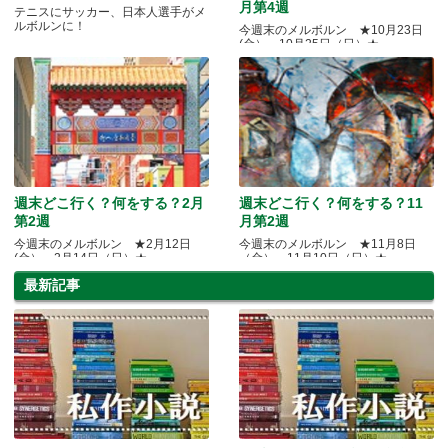
月第4週
テニスにサッカー、日本人選手がメ
ルボルンに！
今週末のメルボルン ★10月23日
(金）～10月25日（日）★
週末どこ行く？何をする？2月
週末どこ行く？何をする？11
第2週
月第2週
今週末のメルボルン ★2月12日
今週末のメルボルン ★11月8日
(金）～2月14日（日）★
（金）～11月10日（日）★
最新記事