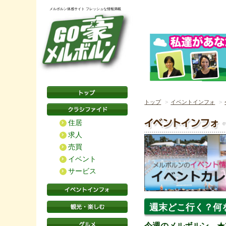
メルボルン体感サイト フレッシュな情報満載
トップ
イベントインフォ
住居
求人
売買
イベント
サービス
週末どこ行く？何
今週のメルボルン ★