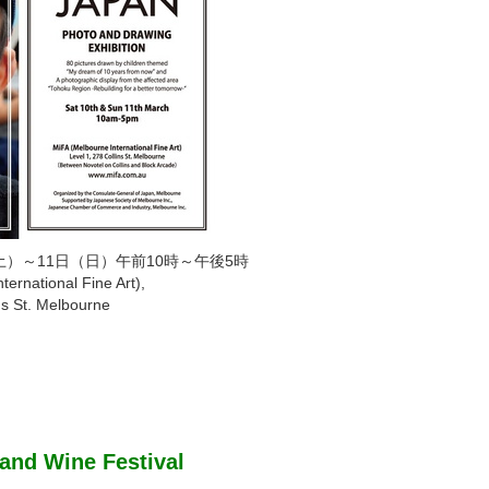
（土）～11日（日）午前10時～午後5時
rnational Fine Art),
 St. Melbourne
and Wine Festival