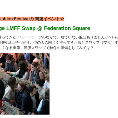
shion Festival
の 関連イベント☆
ge LMFF Swap @ Federation Square
てきた！ワードローブのなかで、着ていない服はありませんか？Federati
の服を6枚以上持ち寄り、他の人の同じく持ってきた服とスワップ（交換）
しくなる季節、洋服スワップで秋冬の準備をしてみては？