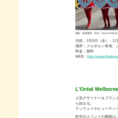
撮影：板屋雅博 Web：http://melhyak.w
日程：3月9日（金） - 1
場所：メルボルン各地、
料金：無料
WEB：
http://www.thats
L'Oréal
Melborne
人気デザイナー＆ブラン
ら始まる。
ランウェイやビューティ
昨年のイベントの模様は