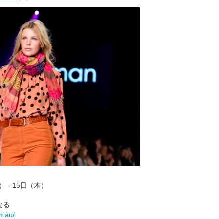
） - 15日（木）
なる
m.au/