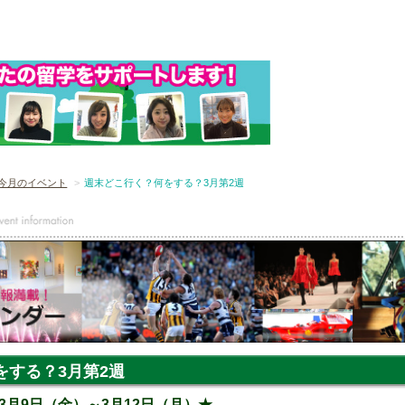
今月のイベント
週末どこ行く？何をする？3月第2週
をする？3月第2週
3月9日（金）～3月12日（月）★