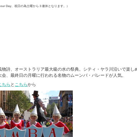
bour Day、祝日の為土曜から３連休となります。）
l
風物詩、オーストラリア最大級の水の祭典。シティ・ヤラ川沿いで楽し
大会、最終日の月曜に行われる名物のムーンバ・パレードが人気。
こちら
と
こちら
から