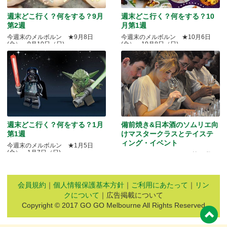
週末どこ行く？何をする？9月
週末どこ行く？何をする？10
第2週
月第1週
今週末のメルボルン ★9月8日
今週末のメルボルン ★10月6日
(金）～9月10日（日)
(金）～10月8日（日)
週末どこ行く？何をする？1月
備前焼き&日本酒のソムリエ向
第1週
けマスタークラスとテイステ
ィング・イベント
今週末のメルボルン ★1月5日
(金）～1月7日（日)
Quality Okayama Projectj 第三弾
会員規約
｜
個人情報保護基本方針
｜
ご利用にあたって
｜
リン
クについて
｜広告掲載について
Copyright © 2017 GO GO Melbourne All Rights Reserved