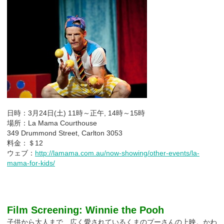
日時：3月24日(土) 11時～正午, 14時～15時
場所：La Mama Courthouse
349 Drummond Street, Carlton 3053
料金：＄12
ウェブ：
http://lamama.com.au/now-showing/other-events/la-
mama-for-kids/
Film Screening: Winnie the Pooh
子供から大人まで、広く愛されているくまのプーさんの上映。かわ