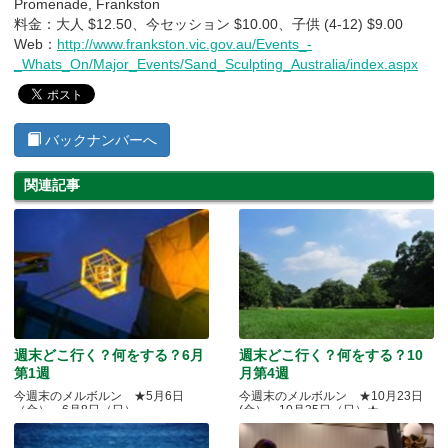
Promenade, Frankston
料金：大人 $12.50、今セッション $10.00、子供 (4-12) $9.00
Web：
http://www.frankston.vic.gov.au/Events_-
_Whats_On/Major_Events/Sand_Sculpting_Australia/index.aspx
バックナンバーへ
関連記事
週末どこ行く？何をする？6月
週末どこ行く？何をする？10
第1週
月第4週
今週末のメルボルン ★5月6日
今週末のメルボルン ★10月23日
（金）～6月8日（日）
(金）～10月25日（日）★