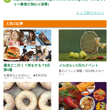
ゥー奏者が加わり加筆）
トップ20リストへ
人気の記事
週末どこ行く？何をする？9月
メルボルン1月のイベント
第4週
夏のイベント満載！2018年スター
ト！
今週末のメルボルン ★9月22日
(金）～9月24日（日)