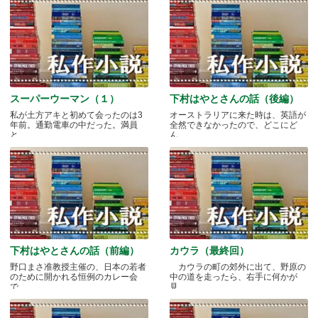
スーパーウーマン（１）
下村はやとさんの話（後編）
私が土方アキと初めて会ったのは3
オーストラリアに来た時は、英語が
年前。通勤電車の中だった。満員
全然できなかったので、どこにど
と.....
ん.....
下村はやとさんの話（前編）
カウラ（最終回）
野口まさ准教授主催の、日本の若者
カウラの町の郊外に出て、野原の
のために開かれる恒例のカレー会
中の道を走ったら、右手に何かが
で.....
見.....