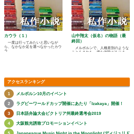
カウラ（１）
山中翔太（仮名）の物語（最
終回）
一度は行ってみたいと思いなが
ら、なかなか足を運べなかったカウ
メルボルンで、人種差別のような
ラ.....
ことをされた、嫌な体験がありま
す.....
アクセスランキング
メルボルン10月のイベント
ラグビーワールドカップ開催にあたり「Izakaya」開催！
日本語弁論大会ビクトリア州最終選考会2019
大阪観光誘致プロモーションイベント
Japanesque Music Night in the Moonlight (ディジュリド