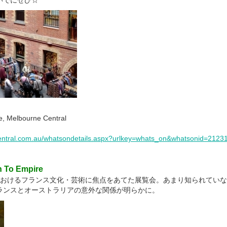
いでにぜひ☆
 Melbourne Central
ntral.com.au/whatsondetails.aspx?urlkey=whats_on&whatsonid=21231
n To Empire
年代におけるフランス文化・芸術に焦点をあてた展覧会。あまり知られてい
ランスとオーストラリアの意外な関係が明らかに。