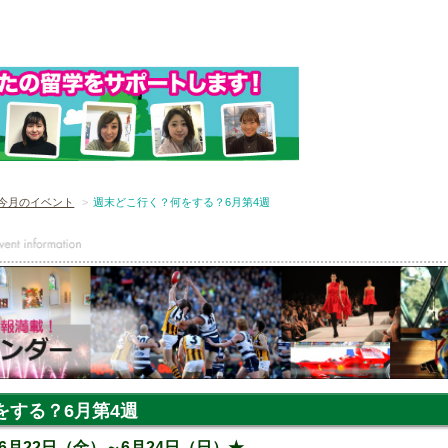
今月のイベント
週末どこ行く？何をする？6月第4週
をする？6月第4週
月22日（金）～6月24日（日）★