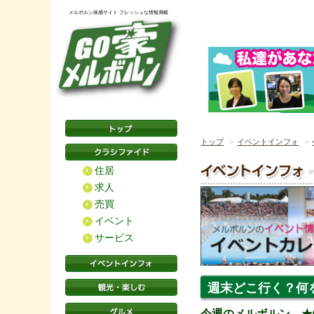
メルボルン体感サイト フレッシュな情報満載
トップ
イベントインフォ
住居
求人
売買
イベント
サービス
週末どこ行く？何
今週のメルボルン ★6