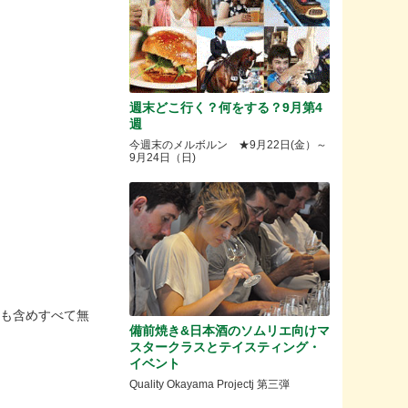
週末どこ行く？何をする？9月第4
週
今週末のメルボルン ★9月22日(金）～
9月24日（日)
画も含めすべて無
備前焼き&日本酒のソムリエ向けマ
スタークラスとテイスティング・
イベント
Quality Okayama Projectj 第三弾