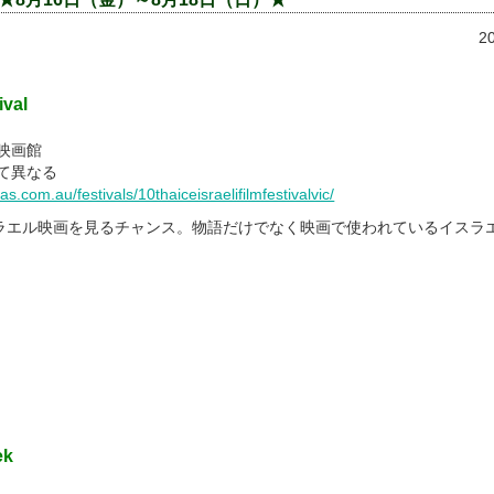
2
ival
映画館
て異なる
.com.au/festivals/10thaiceisraelifilmfestivalvic/
ラエル映画を見るチャンス。物語だけでなく映画で使われているイスラ
ek