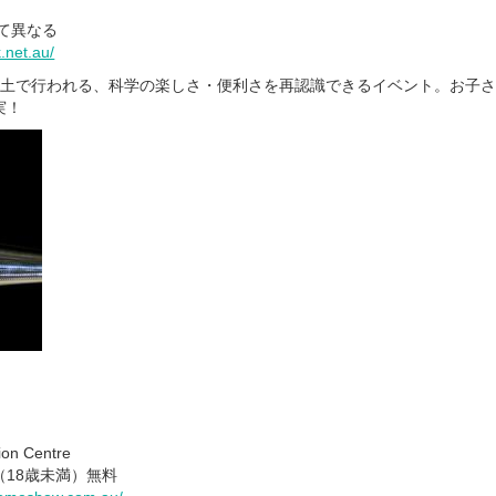
て異なる
.net.au/
全土で行われる、科学の楽しさ・便利さを再認識できるイベント。お子
実！
on Centre
（18歳未満）無料