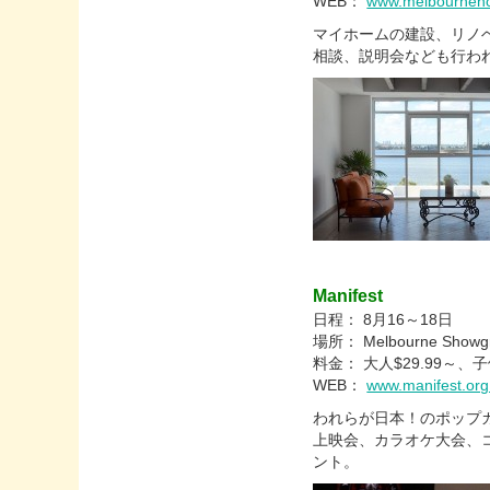
WEB：
www.melbourneh
マイホームの建設、リノ
相談、説明会なども行わ
Manifest
日程： 8月16～18日
場所： Melbourne Showg
料金： 大人$29.99～、子
WEB：
www.manifest.org
われらが日本！のポップ
上映会、カラオケ大会、
ント。