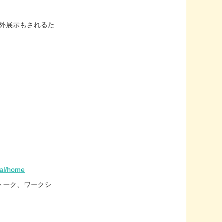
は野外展示もされるた
val/home
トーク、ワークシ