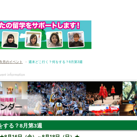
今月のイベント
週末どこ行く？何をする？8月第3週
をする？8月第3週
8月16日（金）～8月18日（日）★