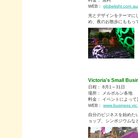
料金： 無料
WEB：
globelight.com.au
光とデザインをテーマにした作
め、夜のお散歩にももっ
Victoria's Small Busi
日程： 8月1～31日
場所： メルボルン各地
料金： イベントによって
WEB：
www.business.vic
自分のビジネスを始めた
ョップ、シンポジウムな