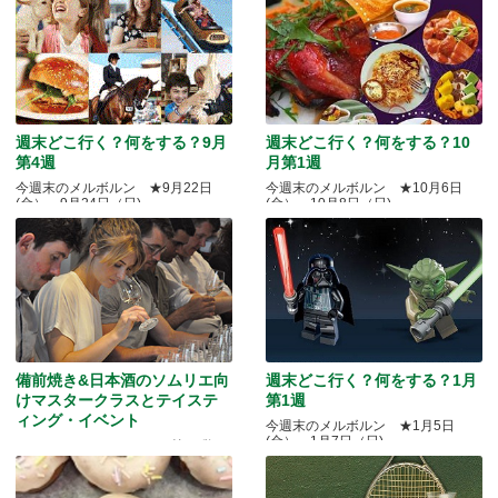
週末どこ行く？何をする？9月
週末どこ行く？何をする？10
第4週
月第1週
今週末のメルボルン ★9月22日
今週末のメルボルン ★10月6日
(金）～9月24日（日)
(金）～10月8日（日)
備前焼き&日本酒のソムリエ向
週末どこ行く？何をする？1月
けマスタークラスとテイステ
第1週
ィング・イベント
今週末のメルボルン ★1月5日
(金）～1月7日（日)
Quality Okayama Projectj 第三弾