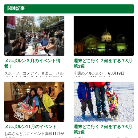
関連記事
メルボルン３月のイベント情
週末どこ行く？何をする？8月
報！
第3週
スポーツ、コメディ、音楽… メル
今週のメルボルン ★8月19日
ボルンならではのイベントに注目！
（金）～21日（日）★
メルボルン11月のイベント
週末どこ行く？何をする？6月
第3週
お馬さんと共にイベント満載11月が
スタート！