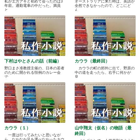
私が土方アキと初めて会ったのは3
オーストラリアに来た時は、英語が
年前。通勤電車の中だった。満員
全然できなかったので、どこにど
と.....
ん.....
下村はやとさんの話（前編）
カウラ（最終回）
野口まさ准教授主催の、日本の若者
カウラの町の郊外に出て、野原の
のために開かれる恒例のカレー会
中の道を走ったら、右手に何かが
で.....
見.....
カウラ（１）
山中翔太（仮名）の物語（最
終回）
一度は行ってみたいと思いなが
ら、なかなか足を運べなかったカウ