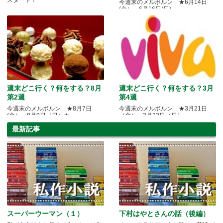
今週末のメルボルン ★6月14日
(金）～6月16日(日)
週末どこ行く？何をする？8月
週末どこ行く？何をする？3月
第2週
第4週
今週末のメルボルン ★8月7日
今週末のメルボルン ★3月21日
(金）～8月9日（日）★
（金）～3月23日（日）
最新記事
スーパーウーマン（１）
下村はやとさんの話（後編）