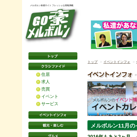
メルボルン体感サイト フレッシュな情報満載
トップ
イベントインフォ
住居
求人
売買
イベント
サービス
メルボルン11月の
2016年もあと2ヶ