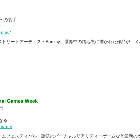
are の裏手
0
om.au/
トリートアーティストBanksy。世界中の路地裏に描かれた作品が、
onal Games Week
日
なる
ourne/
ームフェスティバル！話題のバーチャルリアリティーゲームなど最新の