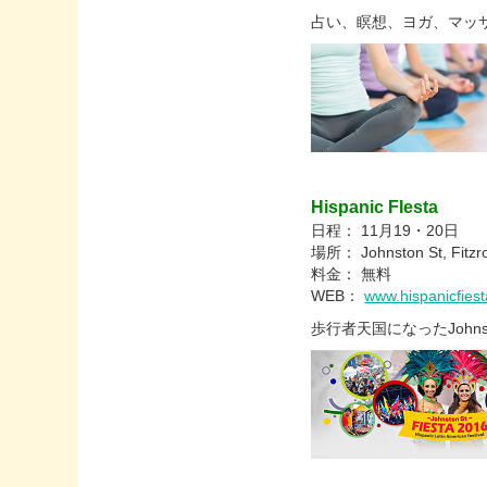
占い、瞑想、ヨガ、マッ
Hispanic FIesta
日程： 11月19・20日
場所： Johnston St, Fitzr
料金： 無料
WEB：
www.hispanicfies
歩行者天国になったJohn