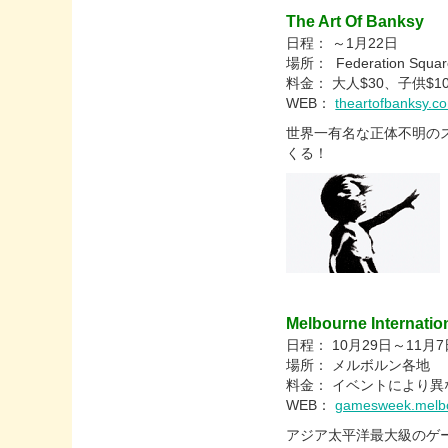
The Art Of Banksy
日程： ～1月22日
場所： Federation Squ
料金： 大人$30、子供$1
WEB：
theartofbanksy.c
世界一有名な正体不明のス
くる！
Melbourne Internati
日程： 10月29日～11月7
場所： メルボルン各地
料金： イベントにより異
WEB：
gamesweek.melb
アジア太平洋最大級のゲ