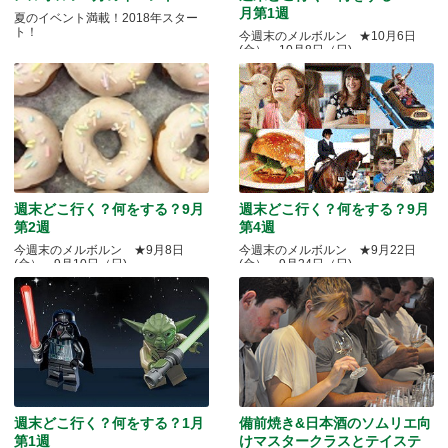
月第1週
夏のイベント満載！2018年スター
ト！
今週末のメルボルン ★10月6日
(金）～10月8日（日)
週末どこ行く？何をする？9月
週末どこ行く？何をする？9月
第2週
第4週
今週末のメルボルン ★9月8日
今週末のメルボルン ★9月22日
(金）～9月10日（日)
(金）～9月24日（日)
週末どこ行く？何をする？1月
備前焼き&日本酒のソムリエ向
第1週
けマスタークラスとテイステ