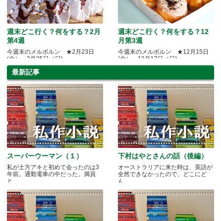
週末どこ行く？何をする？2月
週末どこ行く？何をする？12
第4週
月第3週
今週末のメルボルン ★2月23日
今週末のメルボルン ★12月15日
(金）～2月25日（日)
(金）～12月17日（日)
最新記事
スーパーウーマン（１）
下村はやとさんの話（後編）
私が土方アキと初めて会ったのは3
オーストラリアに来た時は、英語が
年前。通勤電車の中だった。満員
全然できなかったので、どこにど
と.....
ん.....