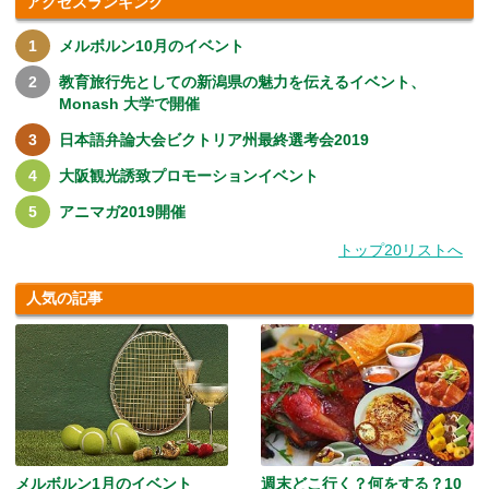
アクセスランキング
メルボルン10月のイベント
教育旅行先としての新潟県の魅力を伝えるイベント、
Monash 大学で開催
日本語弁論大会ビクトリア州最終選考会2019
大阪観光誘致プロモーションイベント
アニマガ2019開催
トップ20リストへ
人気の記事
メルボルン1月のイベント
週末どこ行く？何をする？10