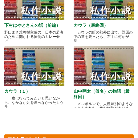
下村はやとさんの話（前編）
カウラ（最終回）
野口まさ准教授主催の、日本の若者
カウラの町の郊外に出て、野原の
のために開かれる恒例のカレー会
中の道を走ったら、右手に何かが
で.....
見.....
カウラ（１）
山中翔太（仮名）の物語（最
終回）
一度は行ってみたいと思いなが
ら、なかなか足を運べなかったカウ
メルボルンで、人種差別のような
ラ.....
ことをされた、嫌な体験がありま
す.....