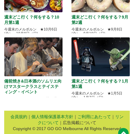
週末どこ行く？何をする？10
週末どこ行く？何をする？9月
月第1週
第2週
今週末のメルボルン ★10月6日
今週末のメルボルン ★9月8日
(金）～10月8日（日)
(金）～9月10日（日)
備前焼き&日本酒のソムリエ向
週末どこ行く？何をする？1月
けマスタークラスとテイステ
第1週
ィング・イベント
今週末のメルボルン ★1月5日
(金）～1月7日（日)
Quality Okayama Projectj 第三弾
会員規約
｜
個人情報保護基本方針
｜
ご利用にあたって
｜
リン
クについて
｜広告掲載について
Copyright © 2017 GO GO Melbourne All Rights Reserved