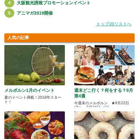
大阪観光誘致プロモーションイベント
アニマガ2019開催
トップ20リストへ
人気の記事
メルボルン1月のイベント
週末どこ行く？何をする？9月
第4週
夏のイベント満載！2018年スター
ト！
今週末のメルボルン ★9月22日
(金）～9月24日（日)