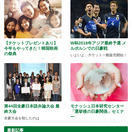
【チケットプレゼントあり】
W杯2018年アジア最終予選 メ
今年もやってきた！韓国映画
ルボルンでの日豪戦
の祭典
いよいよ、チケット一般販売開始！
GO豪スタッフお勧め作品も一挙ご
紹介☆
第44回全豪日本語弁論大会 最
モナッシュ日本研究センター
終大会
「選挙後の日豪関係」セミナ
ー
全豪大会を制したのは
キャンベラ日本大使館・吉田政務公
使による英語セミナー
最新記事