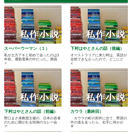
スーパーウーマン（１）
下村はやとさんの話（後編）
私が土方アキと初めて会ったのは3
オーストラリアに来た時は、英語が
年前。通勤電車の中だった。満員
全然できなかったので、どこにど
と.....
ん.....
下村はやとさんの話（前編）
カウラ（最終回）
野口まさ准教授主催の、日本の若者
カウラの町の郊外に出て、野原の
のために開かれる恒例のカレー会
中の道を走ったら、右手に何かが
で.....
見.....