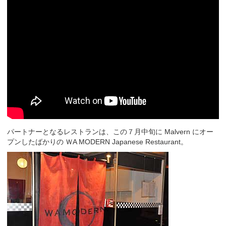
パートナーとなるレストランは、この７月中旬に Malvern にオー
プンしたばかりの ＷA MODERN Japanese Restaurant。