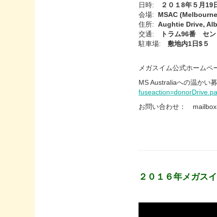
日時:
２０１8年５月19
会場:
MSAC (Melbou
住所:
Aughtie Drive, Alb
交通:
トラム96番 セン
駐車場:
敷地内1日$５
メガスイム公式ホームペー
MS Australiaへの温
fuseaction=donorDrive.pa
お問い合わせ： mailbox84
２０１６年メガス