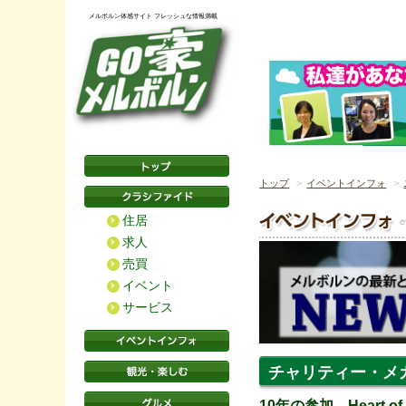
メルボルン体感サイト フレッシュな情報満載
トップ
イベントインフォ
住居
求人
売買
イベント
サービス
チャリティー・メ
10年の参加。Heart of