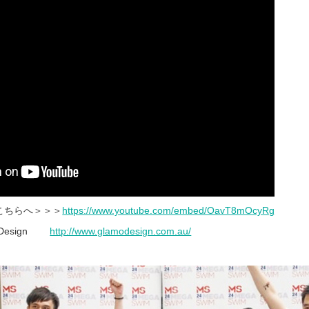
こちらへ＞＞＞
https://www.youtube.com/embed/OavT8mOcyRg
amo Design
http://www.glamodesign.com.au/