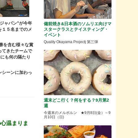
ジャパン”が今年
備前焼き&日本酒のソムリエ向けマ
スタークラスとテイスティング・
を１５名までのメ
イベント
Quality Okayama Projectj 第三弾
優勝を含む様々な賞
ってきたチームで
齢にも何の隔たり
ンシーンに加わっ
週末どこ行く？何をする？9月第2
週
今週末のメルボルン ★9月8日(金）～9
月10日（日)
の心温まりま