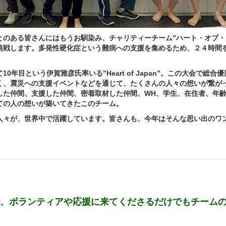
とのある皆さんにはもうお馴染み、チャリティーチーム”ハート・オブ・
挑戦します。多発性硬化症という難病への支援を集めるため、２４時間
年目という伊賀雅彦氏率いる”Heart of Japan”。この大会で総合
く、震災への支援イベントなどを通じて、たくさんの人々の想いが繋が
した仲間、支援した仲間、密着取材した仲間、WH、学生、在住者、年
ての人の想いが築いてきたこのチーム。
々が、世界中で活躍しています。皆さんも、今年はそんな思い出のワ
論、ボランティアや応援に来てくださるだけでもチーム