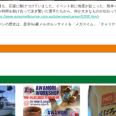
も、応援に駆けつけていました。イベント前に地震が起こった、熊本
４時間を助け合って泳ぎ繋いだ選手たちから、何か大きなものが伝わっ
ps://www.gogomelbourne.com.au/interview/career/5308.html
）
ンの歴史は、是非Go豪メルボルンサイトを「メガスイム」「チャリテ