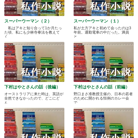
スーパーウーマン（２）
スーパーウーマン（１）
私はアキと知り合って1か月たっ
私が土方アキと初めて会ったのは3
た頃、私にも少林寺拳法を教えて
年前。通勤電車の中だった。満員
く.....
と.....
下村はやとさんの話（後編）
下村はやとさんの話（前編）
オーストラリアに来た時は、英語が
野口まさ准教授主催の、日本の若者
全然できなかったので、どこにど
のために開かれる恒例のカレー会
ん.....
で.....