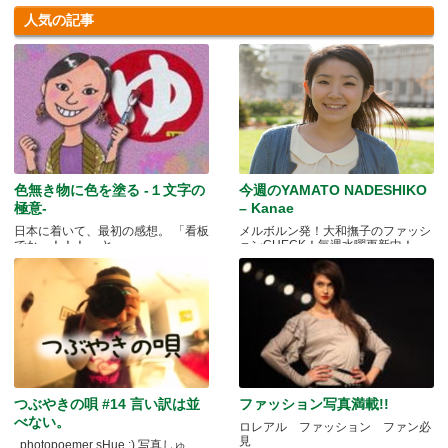
人気の記事
色無き物に色を塗る -１文字の
今週のYAMATO NADESHIKO
極意-
– Kanae
日本に着いて、最初の感想。 「看板
メルボルン発！大和撫子のファッシ
でかっ！！！」 と.....
ョンCHECK！毎週水曜更新中！
つぶやきの唄 #14 言い訳は並
ファッション写真満載!!
べない。
ロレアル ファッション ファン必
見
photopoemer sHue :) 写真しゅ