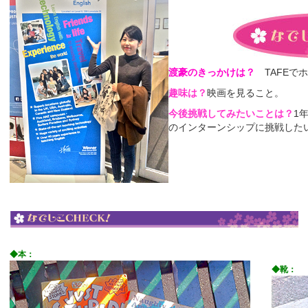
渡豪のきっかけは？
TAFE
趣味は？
映画を見ること。
今後挑戦してみたいことは？
1
のインターンシップに挑戦した
◆本：
◆靴：