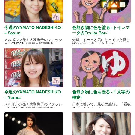
今週のYAMATO NADESHIKO
色無き物に色を塗る -トイレマ
– Sayuri
ーク@Troika Bar-
メルボルン発！大和撫子のファッシ
先週、ずーっと気になっていた怪し
ョンCHECK！毎週水曜更新中！
げなバーに行ってきました.....
今週のYAMATO NADESHIKO
色無き物に色を塗る -１文字の
– Yurina
極意-
メルボルン発！大和撫子のファッシ
日本に着いて、最初の感想。 「看板
ョンCHECK！毎週水曜更新中！
でかっ！！！」 と.....