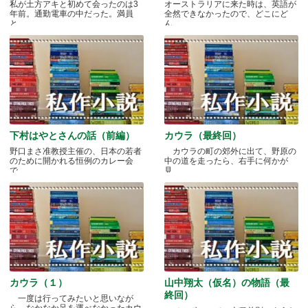
私が土方アキと初めて会ったのは3
オーストラリアに来た時は、英語が
年前。通勤電車の中だった。満員
全然できなかったので、どこにど
と.....
ん.....
下村はやとさんの話（前編）
カウラ（最終回）
野口まさ准教授主催の、日本の若者
カウラの町の郊外に出て、野原の
のために開かれる恒例のカレー会
中の道を走ったら、右手に何かが
で.....
見.....
カウラ（１）
山中翔太（仮名）の物語（最
終回）
一度は行ってみたいと思いなが