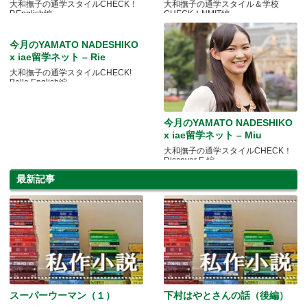
大和撫子の通学スタイルCHECK！
大和撫子の通学スタイル＆学校
P.English編
CHECK！NMIT編
今月のYAMATO NADESHIKO
x iae留学ネット – Rie
大和撫子の通学スタイルCHECK!
Bella English編
今月のYAMATO NADESHIKO
x iae留学ネット – Miu
大和撫子の通学スタイルCHECK！
Discover E.編
最新記事
スーパーウーマン（１）
下村はやとさんの話（後編）