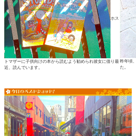
ホス
昨年頃、
トマザーに子供向けの本から読むよう勧められ彼女に借り最
近、読んでいます。