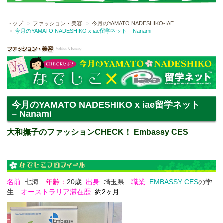
トップ
ファッション・美容
今月のYAMATO NADESHIKO-IAE
今月のYAMATO NADESHIKO x iae留学ネット – Nanami
今月のYAMATO NADESHIKO x iae留学ネット
– Nanami
大和撫子のファッションCHECK！ Embassy CES
名前:
七海
年齢：
20歳
出身:
埼玉県
職業:
EMBASSY CES
の学
生
オーストラリア滞在歴:
約2ヶ月