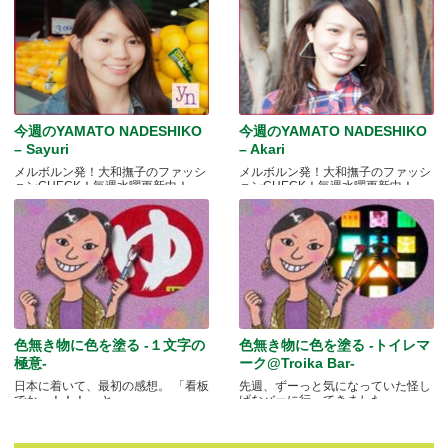
今週のYAMATO NADESHIKO
今週のYAMATO NADESHIKO
– Sayuri
– Akari
メルボルン発！大和撫子のファッシ
メルボルン発！大和撫子のファッシ
ョンCHECK！毎週水曜更新中！
ョンCHECK！毎週水曜更新中！
色無き物に色を塗る -１文字の
色無き物に色を塗る -トイレマ
極意-
ーク@Troika Bar-
日本に着いて、最初の感想。 「看板
先週、ずーっと気になっていた怪し
でかっ！！！」 と.....
げなバーに行ってきました.....