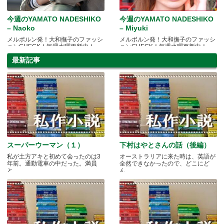
今週のYAMATO NADESHIKO
今週のYAMATO NADESHIKO
– Naoko
– Miyuki
メルボルン発！大和撫子のファッシ
メルボルン発！大和撫子のファッシ
ョンCHECK！毎週水曜更新中！
ョンCHECK！毎週水曜更新中！
最新記事
スーパーウーマン（１）
下村はやとさんの話（後編）
私が土方アキと初めて会ったのは3
オーストラリアに来た時は、英語が
年前。通勤電車の中だった。満員
全然できなかったので、どこにど
と.....
ん.....