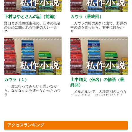
下村はやとさんの話（前編）
カウラ（最終回）
野口まさ准教授主催の、日本の若者
カウラの町の郊外に出て、野原の
のために開かれる恒例のカレー会
中の道を走ったら、右手に何かが
で.....
見.....
カウラ（１）
山中翔太（仮名）の物語（最
終回）
一度は行ってみたいと思いなが
ら、なかなか足を運べなかったカウ
メルボルンで、人種差別のような
ラ.....
ことをされた、嫌な体験がありま
す.....
アクセスランキング