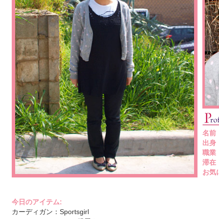
名前
出身
職業
滞在
お気
今日のアイテム:
カーディガン：Sportsgirl