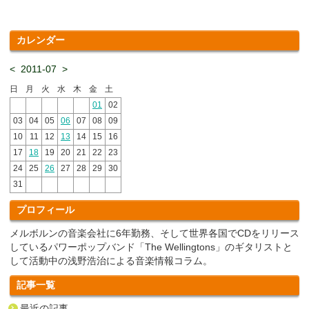
カレンダー
<
2011-07
>
日
月
火
水
木
金
土
01
02
03
04
05
06
07
08
09
10
11
12
13
14
15
16
17
18
19
20
21
22
23
24
25
26
27
28
29
30
31
プロフィール
メルボルンの音楽会社に6年勤務、そして世界各国でCDをリリース
しているパワーポップバンド「The Wellingtons」のギタリストと
して活動中の浅野浩治による音楽情報コラム。
記事一覧
最近の記事