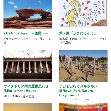
21-24 / 87days －荒野へ－
第２回「歩きにくそう」
3カ月でオーストラリアを1周する方
毎木曜日更新。好評・ドーリーの４
法
コマ漫画
ヴィクトリア州の歴史思わせ
子どもと行くメルボルン
るParliament House
@Royal Park Nature
Playground
MELBOURNE建物図鑑
メルボルン最新の公園へ♪