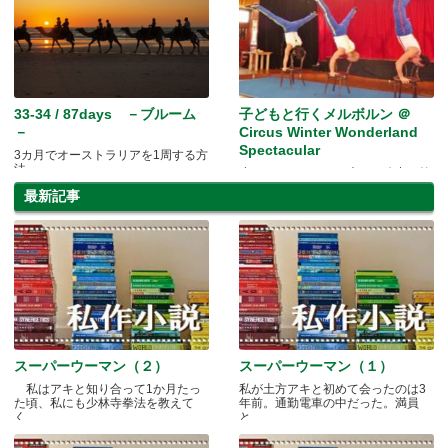
33-34 / 87days －ブルーム
子どもと行くメルボルン ＠
－
Circus Winter Wonderland
Spectacular
3カ月でオーストラリアを1周する方
法
小さなサーカスの、大きな迫力＆笑
い！！
最新記事
スーパーウーマン（２）
スーパーウーマン（１）
私はアキと知り合って1か月たっ
私が土方アキと初めて会ったのは3
た頃、私にも少林寺拳法を教えて
年前。通勤電車の中だった。満員
く.....
と.....