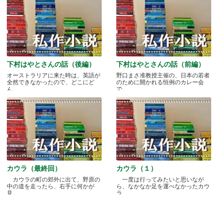
下村はやとさんの話（後編）
下村はやとさんの話（前編）
オーストラリアに来た時は、英語が
野口まさ准教授主催の、日本の若者
全然できなかったので、どこにど
のために開かれる恒例のカレー会
ん.....
で.....
カウラ（最終回）
カウラ（１）
カウラの町の郊外に出て、野原の
一度は行ってみたいと思いなが
中の道を走ったら、右手に何かが
ら、なかなか足を運べなかったカウ
見.....
ラ.....