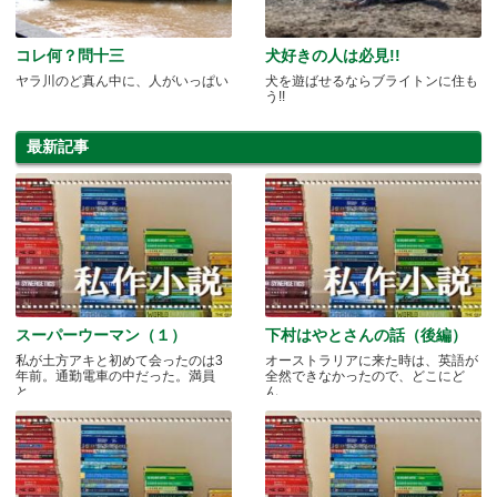
コレ何？問十三
犬好きの人は必見!!
ヤラ川のど真ん中に、人がいっぱい
犬を遊ばせるならブライトンに住も
う!!
最新記事
スーパーウーマン（１）
下村はやとさんの話（後編）
私が土方アキと初めて会ったのは3
オーストラリアに来た時は、英語が
年前。通勤電車の中だった。満員
全然できなかったので、どこにど
と.....
ん.....