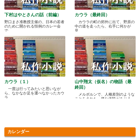
下村はやとさんの話（前編）
カウラ（最終回）
野口まさ准教授主催の、日本の若者
カウラの町の郊外に出て、野原の
のために開かれる恒例のカレー会
中の道を走ったら、右手に何かが
で.....
見.....
カウラ（１）
山中翔太（仮名）の物語（最
終回）
一度は行ってみたいと思いなが
ら、なかなか足を運べなかったカウ
メルボルンで、人種差別のような
ラ.....
ことをされた、嫌な体験がありま
す.....
カレンダー