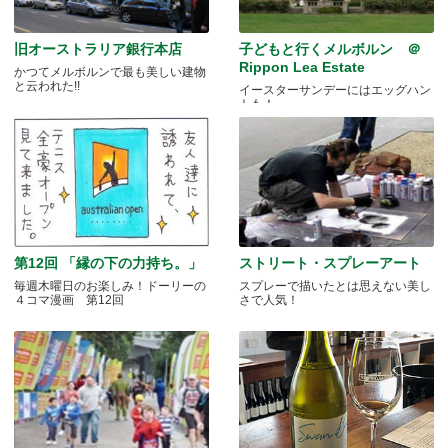
旧オーストラリア銀行本店
子どもと行くメルボルン ＠
Rippon Lea Estate
かつてメルボルンで最も美しい建物
と云われた!!
イースターサンデーにはエッグハン
トも！
第12回 「縁の下の力持ち。」
ストリート・スプレーアート
毎週木曜日のお楽しみ！ドーリーの
スプレーで描いたとは思えない美し
４コマ漫画 第12回
さで人気！