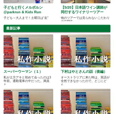
子どもと行くメルボルン
【5/20】日本語ワイン講師が
@parkrun & Kids Run
同行するワイナリーツアー
子ども～大人まで！土曜日は“走”
他のツアーでは見られないこだわり
の訪問先
最新記事
スーパーウーマン（１）
下村はやとさんの話（後編）
私が土方アキと初めて会ったのは3
オーストラリアに来た時は、英語が
年前。通勤電車の中だった。満員
全然できなかったので、どこにど
と.....
ん.....