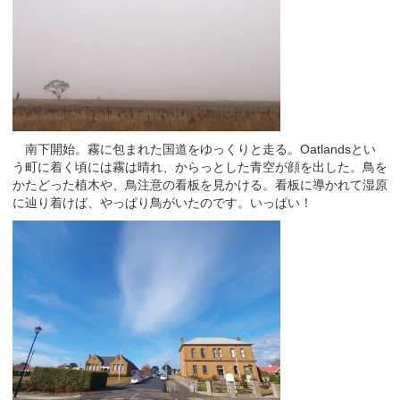
南下開始。霧に包まれた国道をゆっくりと走る。Oatlandsとい
う町に着く頃には霧は晴れ、からっとした青空が顔を出した。鳥を
かたどった植木や、鳥注意の看板を見かける。看板に導かれて湿原
に辿り着けば、やっぱり鳥がいたのです。いっぱい！