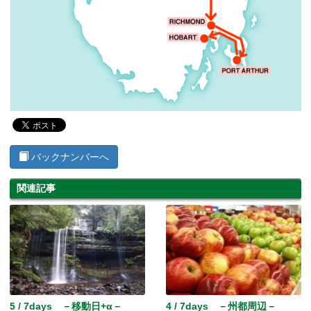
バックナンバーへ
関連記事
5 / 7days －移動日+α－
4 / 7days －州都周辺－