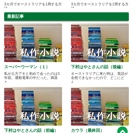
3カ月でオーストラリアを1周する方
3カ月でオーストラリアを1周する方
法
法
最新記事
スーパーウーマン（１）
下村はやとさんの話（後編）
私が土方アキと初めて会ったのは3
オーストラリアに来た時は、英語が
年前。通勤電車の中だった。満員
全然できなかったので、どこにど
と.....
ん.....
下村はやとさんの話（前編）
カウラ（最終回）