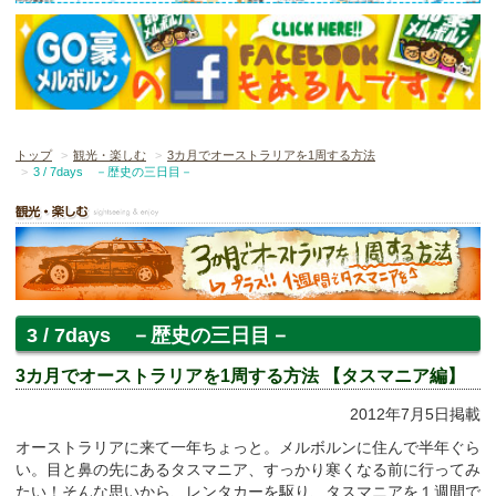
トップ
観光・楽しむ
3カ月でオーストラリアを1周する方法
3 / 7days －歴史の三日目－
3 / 7days －歴史の三日目－
3カ月でオーストラリアを1周する方法 【タスマニア編】
2012年7月5日掲載
オーストラリアに来て一年ちょっと。メルボルンに住んで半年ぐら
い。目と鼻の先にあるタスマニア、すっかり寒くなる前に行ってみ
たい！そんな思いから、レンタカーを駆り、タスマニアを１週間で