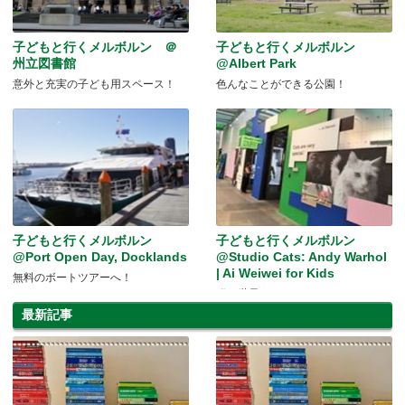
子どもと行くメルボルン ＠
子どもと行くメルボルン
州立図書館
@Albert Park
意外と充実の子ども用スペース！
色んなことができる公園！
子どもと行くメルボルン
子どもと行くメルボルン
@Port Open Day, Docklands
@Studio Cats: Andy Warhol
| Ai Weiwei for Kids
無料のボートツアーへ！
猫の世界へ✩
最新記事