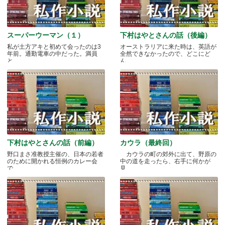
スーパーウーマン（１）
下村はやとさんの話（後編）
私が土方アキと初めて会ったのは3
オーストラリアに来た時は、英語が
年前。通勤電車の中だった。満員
全然できなかったので、どこにど
と.....
ん.....
下村はやとさんの話（前編）
カウラ（最終回）
野口まさ准教授主催の、日本の若者
カウラの町の郊外に出て、野原の
のために開かれる恒例のカレー会
中の道を走ったら、右手に何かが
で.....
見.....