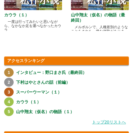
カウラ（１）
山中翔太（仮名）の物語（最
終回）
一度は行ってみたいと思いなが
ら、なかなか足を運べなかったカウ
メルボルンで、人種差別のような
ラ.....
ことをされた、嫌な体験がありま
す.....
アクセスランキング
インタビュー：野口まさ氏（最終回）
下村はやとさんの話（前編）
スーパーウーマン（１）
カウラ（１）
山中翔太（仮名）の物語（１）
トップ20リストへ