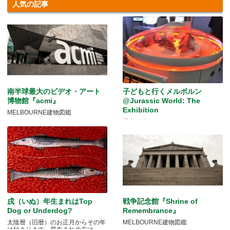
人気の記事
南半球最大のビデオ・アート
子どもと行くメルボルン
博物館『acmi』
@Jurassic World: The
Exhibition
MELBOURNE建物図鑑
恐竜が動く！
戌（いぬ）年生まれはTop
戦争記念館『Shrine of
Dog or Underdog?
Remembrance』
太陰暦（旧暦）のお正月からその年
MELBOURNE建物図鑑
は始まります。早生まれの方は.....