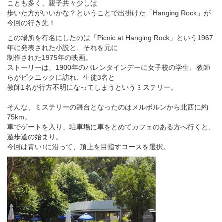
ことも多く、親子共々少しは
歩いた方がいいかな？ということで出掛けた「Hanging Rock」が
今回の行き先！
この場所を有名にしたのは「Picnic at Hanging Rock」という1967
年に発表された小説と、それを元に
制作された1975年の映画。
ストーリーは、1900年のバレンタインデーに女子校の学生、教師
らがピクニックに訪れ、生徒3名と
教師1名が行方不明になってしまうというミステリー。
そんな、ミステリーの舞台となったのはメルボルンから北西に約
75km。
車でゲートを入り、駐車場に車をとめてカフェのある方へ行くと、
遊歩道の始まり。
今回は青い↑に沿って、頂上を目指すコースを選択。