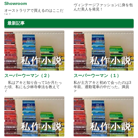
Showroom
ヴィンテージファッションに身を包
んだ美人を発見！
オーストラリアで買えるのはここだ
け！
最新記事
スーパーウーマン（２）
スーパーウーマン（１）
私はアキと知り合って1か月たっ
私が土方アキと初めて会ったのは3
た頃、私にも少林寺拳法を教えて
年前。通勤電車の中だった。満員
く.....
と.....