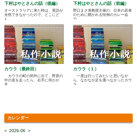
下村はやとさんの話（後編）
下村はやとさんの話（前編）
オーストラリアに来た時は、英語が
野口まさ准教授主催の、日本の若者
全然できなかったので、どこにど
のために開かれる恒例のカレー会
ん.....
で.....
カウラ（最終回）
カウラ（１）
カウラの町の郊外に出て、野原の
一度は行ってみたいと思いなが
中の道を走ったら、右手に何かが
ら、なかなか足を運べなかったカウ
見.....
ラ.....
カレンダー
<
2026-06
>