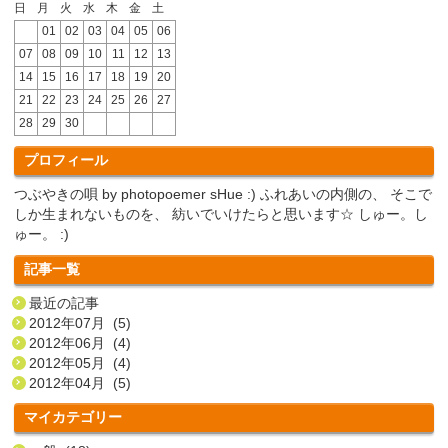
日
月
火
水
木
金
土
01
02
03
04
05
06
07
08
09
10
11
12
13
14
15
16
17
18
19
20
21
22
23
24
25
26
27
28
29
30
プロフィール
つぶやきの唄 by photopoemer sHue :) ふれあいの内側の、 そこで
しか生まれないものを、 紡いでいけたらと思います☆ しゅー。し
ゅー。 :)
記事一覧
最近の記事
2012年07月 (5)
2012年06月 (4)
2012年05月 (4)
2012年04月 (5)
マイカテゴリー