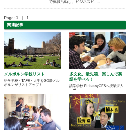
で就職活動し、ビジネスビ.....
Page:
1
| 1
関連記事
メルボルン学校リスト
多文化、最先端、楽しんで英
語を学べる！
語学学校・TAFE・大学をGO豪メル
ボルンがリストアップ！
語学学校 EmbassyCESへ授業潜入
レポ！