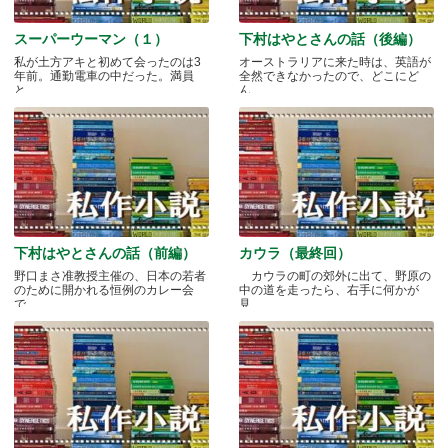
スーパーウーマン（１）
下村はやとさんの話（後編）
私が土方アキと初めて会ったのは3
オーストラリアに来た時は、英語が
年前。通勤電車の中だった。満員
全然できなかったので、どこにど
と.....
ん.....
下村はやとさんの話（前編）
カウラ（最終回）
野口まさ准教授主催の、日本の若者
カウラの町の郊外に出て、野原の
のために開かれる恒例のカレー会
中の道を走ったら、右手に何かが
で.....
見.....