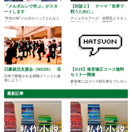
「メルボルンで学ぶ」がスタ
【対談２】 テーマ「世界で
ートします
戦うために」
“学生の街”メルボルンってどんなと
ナショナルフーズ・佐野氏とスタッ
こ？
フソリューション・楠本氏
日豪就活支援会（NGSS） ④
【3/19】発音矯正コース無料
セミナー開催
日本で開催される就職イベントに参
加しよう！
参加者にはコース割引券をプレゼン
ト☆
最新記事