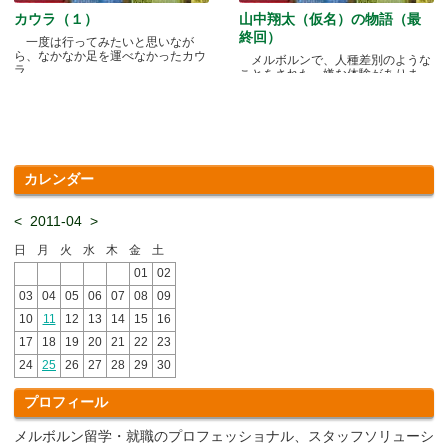
カウラ（１）
山中翔太（仮名）の物語（最
終回）
一度は行ってみたいと思いなが
ら、なかなか足を運べなかったカウ
メルボルンで、人種差別のような
ラ.....
ことをされた、嫌な体験がありま
す.....
カレンダー
<
2011-04
>
日
月
火
水
木
金
土
01
02
03
04
05
06
07
08
09
10
11
12
13
14
15
16
17
18
19
20
21
22
23
24
25
26
27
28
29
30
プロフィール
メルボルン留学・就職のプロフェッショナル、スタッフソリューシ