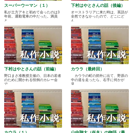
スーパーウーマン（１）
下村はやとさんの話（後編）
私が土方アキと初めて会ったのは3
オーストラリアに来た時は、英語が
年前。通勤電車の中だった。満員
全然できなかったので、どこにど
と.....
ん.....
下村はやとさんの話（前編）
カウラ（最終回）
野口まさ准教授主催の、日本の若者
カウラの町の郊外に出て、野原の
のために開かれる恒例のカレー会
中の道を走ったら、右手に何かが
で.....
見.....
カウラ（１）
山中翔太（仮名）の物語（最