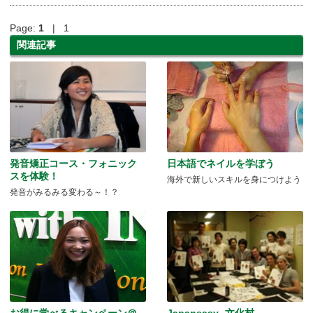
Page:
1
| 1
関連記事
発音矯正コース・フォニック
日本語でネイルを学ぼう
スを体験！
海外で新しいスキルを身につけよう
発音がみるみる変わる～！？
お得に学べるキャンペーン＠
Japaneasy -文化村-