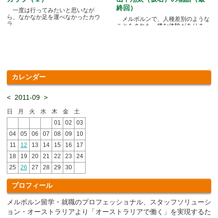
終回）
一度は行ってみたいと思いなが
ら、なかなか足を運べなかったカウ
メルボルンで、人種差別のような
ラ.....
ことをされた、嫌な体験がありま
す.....
カレンダー
<
2011-09
>
日
月
火
水
木
金
土
01
02
03
04
05
06
07
08
09
10
11
12
13
14
15
16
17
18
19
20
21
22
23
24
25
26
27
28
29
30
プロフィール
メルボルン留学・就職のプロフェッショナル、スタッフソリューシ
ョン・オーストラリアより「オーストラリアで働く」を実現するた