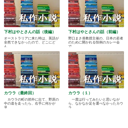
下村はやとさんの話（後編）
下村はやとさんの話（前編）
オーストラリアに来た時は、英語が
野口まさ准教授主催の、日本の若者
全然できなかったので、どこにど
のために開かれる恒例のカレー会
ん.....
で.....
カウラ（最終回）
カウラ（１）
カウラの町の郊外に出て、野原の
一度は行ってみたいと思いなが
中の道を走ったら、右手に何かが
ら、なかなか足を運べなかったカウ
見.....
ラ.....