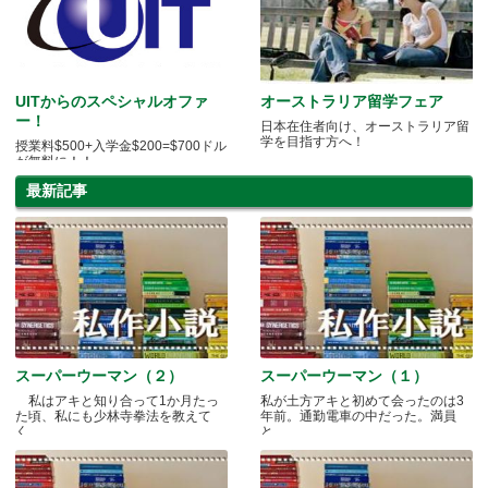
UITからのスペシャルオファ
オーストラリア留学フェア
ー！
日本在住者向け、オーストラリア留
学を目指す方へ！
授業料$500+入学金$200=$700ドル
が無料に！！
最新記事
スーパーウーマン（２）
スーパーウーマン（１）
私はアキと知り合って1か月たっ
私が土方アキと初めて会ったのは3
た頃、私にも少林寺拳法を教えて
年前。通勤電車の中だった。満員
く.....
と.....