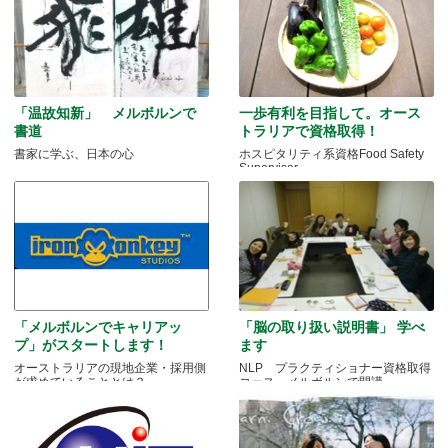
「温故知新」 メルボルンで
一歩有利を目指して。オース
書道
トラリアで資格取得！
書家に学ぶ、日本の心
ホスピタリティ系資格Food Safety
Supervisor
「メルボルンでキャリアッ
「脳の取り扱い説明書」 学べ
プ」がスタートします！
ます
オーストラリアの現地企業・採用側
NLP プラクティショナー資格取得
が求めていることとは？
コース メルボルンで開講