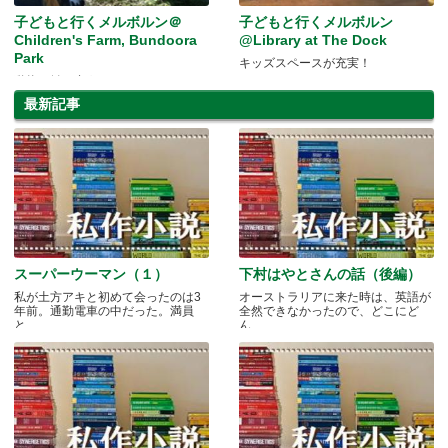
子どもと行くメルボルン＠
子どもと行くメルボルン
Children's Farm, Bundoora
@Library at The Dock
Park
キッズスペースが充実！
動物と触れ合うなら！
最新記事
スーパーウーマン（１）
下村はやとさんの話（後編）
私が土方アキと初めて会ったのは3
オーストラリアに来た時は、英語が
年前。通勤電車の中だった。満員
全然できなかったので、どこにど
と.....
ん.....