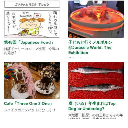
第48回「Japanese Food」
子どもと行くメルボルン
@Jurassic World: The
好評ドーリーの４コマ漫画、今週の
Exhibition
お題は?
恐竜が動く！
Cafe「Three One 2 One」
戌（いぬ）年生まれはTop
Dog or Underdog?
シェイクのインパクトにびっくり
太陰暦（旧暦）のお正月からその年
は始まります。早生まれの方は.....