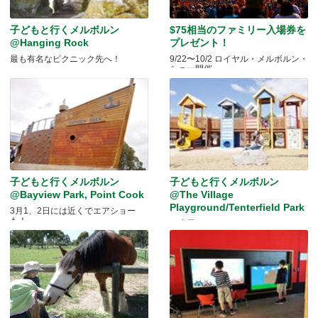
子どもと行くメルボルン
$75相当のファミリー入場券を
@Hanging Rock
プレゼント！
最も有名なピクニック先へ！
9/22〜10/2 ロイヤル・メルボルン・
ショー開催
子どもと行くメルボルン
子どもと行くメルボルン
@Bayview Park, Point Cook
@The Village
Playground/Tenterfield Park
3月1、2日には近くでエアショー
も！
お店屋さんごっこに♪