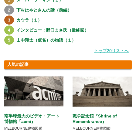
スーパーウーマン（１）
下村はやとさんの話（前編）
カウラ（１）
インタビュー：野口まさ氏（最終回）
山中翔太（仮名）の物語（１）
トップ20リストへ
人気の記事
南半球最大のビデオ・アート
戦争記念館『Shrine of
博物館『acmi』
Remembrance』
MELBOURNE建物図鑑
MELBOURNE建物図鑑