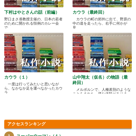
下村はやとさんの話（前編）
カウラ（最終回）
野口まさ准教授主催の、日本の若者
カウラの町の郊外に出て、野原の
のために開かれる恒例のカレー会
中の道を走ったら、右手に何かが
で.....
見.....
カウラ（１）
山中翔太（仮名）の物語（最
終回）
一度は行ってみたいと思いなが
ら、なかなか足を運べなかったカウ
メルボルンで、人種差別のような
ラ.....
ことをされた、嫌な体験がありま
す.....
アクセスランキング