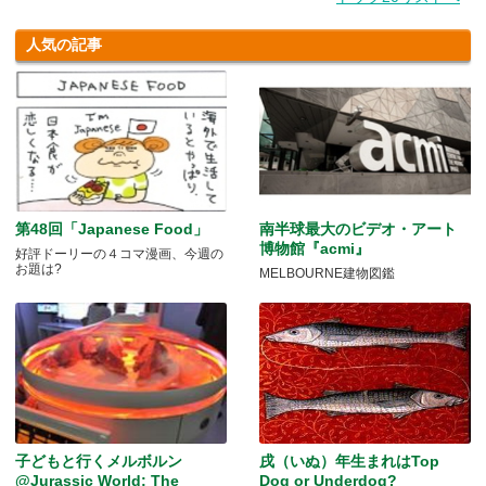
人気の記事
第48回「Japanese Food」
南半球最大のビデオ・アート
博物館『acmi』
好評ドーリーの４コマ漫画、今週の
お題は?
MELBOURNE建物図鑑
子どもと行くメルボルン
戌（いぬ）年生まれはTop
@Jurassic World: The
Dog or Underdog?