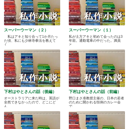
スーパーウーマン（２）
スーパーウーマン（１）
私はアキと知り合って1か月たっ
私が土方アキと初めて会ったのは3
た頃、私にも少林寺拳法を教えて
年前。通勤電車の中だった。満員
く.....
と.....
下村はやとさんの話（後編）
下村はやとさんの話（前編）
オーストラリアに来た時は、英語が
野口まさ准教授主催の、日本の若者
全然できなかったので、どこにど
のために開かれる恒例のカレー会
ん.....
で.....