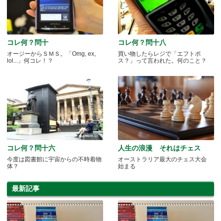
コレ何？問十
コレ何？問十八
オージーからＳＭＳ。「Omg, ex,
買い物したらレジで「エフトポ
lol...」何コレ！？
ス？」って言われた。何のこと？
コレ何？問十六
人生の浪漫 それはチェス
今度は図書館に宇宙からの不時着物
オーストラリア最大のチェス大会
体？
始まる
最新記事