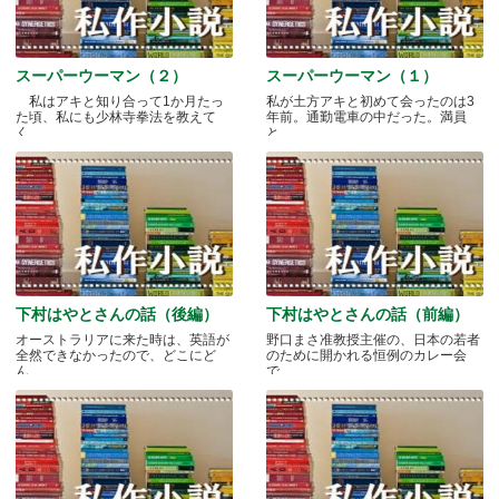
スーパーウーマン（２）
スーパーウーマン（１）
私はアキと知り合って1か月たっ
私が土方アキと初めて会ったのは3
た頃、私にも少林寺拳法を教えて
年前。通勤電車の中だった。満員
く.....
と.....
下村はやとさんの話（後編）
下村はやとさんの話（前編）
オーストラリアに来た時は、英語が
野口まさ准教授主催の、日本の若者
全然できなかったので、どこにど
のために開かれる恒例のカレー会
ん.....
で.....