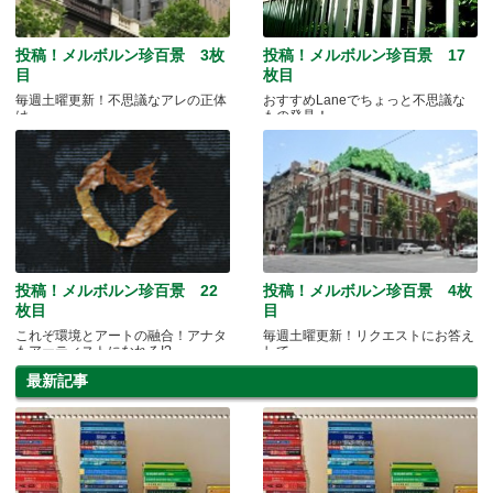
投稿！メルボルン珍百景 3枚
投稿！メルボルン珍百景 17
目
枚目
毎週土曜更新！不思議なアレの正体
おすすめLaneでちょっと不思議な
は...
もの発見！
投稿！メルボルン珍百景 22
投稿！メルボルン珍百景 4枚
枚目
目
これぞ環境とアートの融合！アナタ
毎週土曜更新！リクエストにお答え
もアーティストになれる!?
して...
最新記事