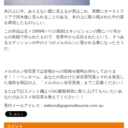
木の上に牛。ありえない図に見えるが実はこれ、実際にオーストラ
リアで洪水後に見られることのある、木の上に取り残された牛の姿
を再現したものらしい。
この作品は元々1999年パリの彫刻エキシビションの際にパリ市か
らの依頼で作られたもので、世界中から注目されたという。３つあ
るエディションの中の１つがメルボルンに置かれる事になったそう
だ。
メルボルン珍百景では皆様からの投稿を随時お待ちしておりま
す！！！ペンネーム、あなたの見かけた珍百景写真とそれを発見し
た場所を明記の上、「メルボルン珍百景係」までご応募ください！
または下記コメント欄よりGO豪取材班に取り上げてもらいたいあ
なたのおススメ珍百景を教えてください！！
受付メールアドレス：editors@gogomelbourne.com.au
コメント