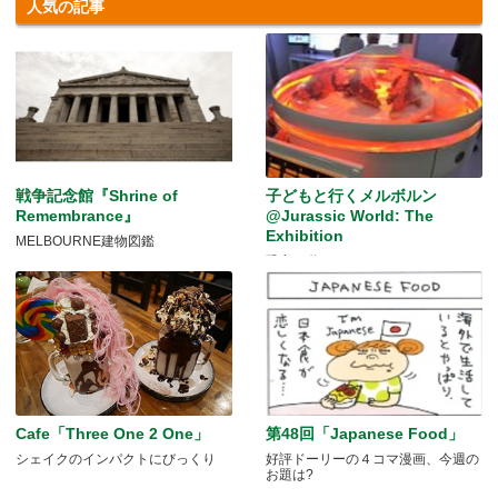
人気の記事
戦争記念館『Shrine of
子どもと行くメルボルン
Remembrance』
@Jurassic World: The
Exhibition
MELBOURNE建物図鑑
恐竜が動く！
Cafe「Three One 2 One」
第48回「Japanese Food」
シェイクのインパクトにびっくり
好評ドーリーの４コマ漫画、今週の
お題は?