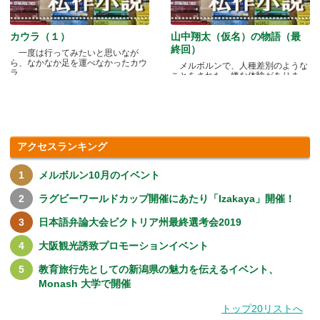
カウラ（１）
山中翔太（仮名）の物語（最
終回）
一度は行ってみたいと思いなが
ら、なかなか足を運べなかったカウ
メルボルンで、人種差別のような
ラ.....
ことをされた、嫌な体験がありま
す.....
アクセスランキング
メルボルン10月のイベント
ラグビーワールドカップ開催にあたり「Izakaya」開催！
日本語弁論大会ビクトリア州最終選考会2019
大阪観光誘致プロモーションイベント
教育旅行先としての新潟県の魅力を伝えるイベント、
Monash 大学で開催
トップ20リストへ