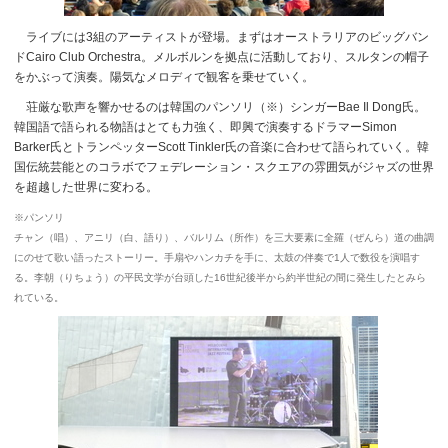
ライブには3組のアーティストが登場。まずはオーストラリアのビッグバン
ドCairo Club Orchestra。メルボルンを拠点に活動しており、スルタンの帽子
をかぶって演奏。陽気なメロディで観客を乗せていく。
荘厳な歌声を響かせるのは韓国のパンソリ（※）シンガーBae Il Dong氏。
韓国語で語られる物語はとても力強く、即興で演奏するドラマーSimon
Barker氏とトランペッターScott Tinkler氏の音楽に合わせて語られていく。韓
国伝統芸能とのコラボでフェデレーション・スクエアの雰囲気がジャズの世界
を超越した世界に変わる。
※パンソリ
チャン（唱）、アニリ（白、語り）、バルリム（所作）を三大要素に全羅（ぜんら）道の曲調
にのせて歌い語ったストーリー。手扇やハンカチを手に、太鼓の伴奏で1人で数役を演唱す
る。李朝（りちょう）の平民文学が台頭した16世紀後半から約半世紀の間に発生したとみら
れている。