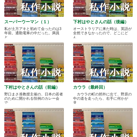
スーパーウーマン（１）
下村はやとさんの話（後編）
私が土方アキと初めて会ったのは3
オーストラリアに来た時は、英語が
年前。通勤電車の中だった。満員
全然できなかったので、どこにど
と.....
ん.....
下村はやとさんの話（前編）
カウラ（最終回）
野口まさ准教授主催の、日本の若者
カウラの町の郊外に出て、野原の
のために開かれる恒例のカレー会
中の道を走ったら、右手に何かが
で.....
見.....