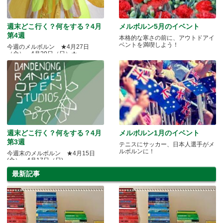
週末どこ行く？何をする？4月
メルボルン5月のイベント
第4週
本格的な寒さの前に、アウトドアイ
ベントを満喫しよう！
今週のメルボルン ★4月27日
（金）～4月29日（日）★
週末どこ行く？何をする？4月
メルボルン1月のイベント
第3週
テニスにサッカー、日本人選手がメ
ルボルンに！
今週末のメルボルン ★4月15日
(金）～4月17日（日)
最新記事