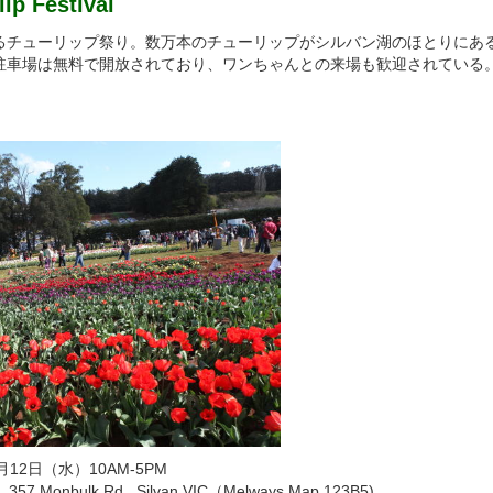
ip Festival
るチューリップ祭り。数万本のチューリップがシルバン湖のほとりにあ
駐車場は無料で開放されており、ワンちゃんとの来場も歓迎されている
月12日（水）10AM-5PM
 357 Monbulk Rd., Silvan VIC（Melways Map 123B5)