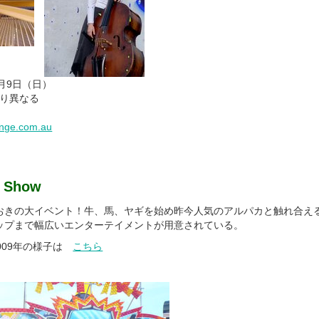
0月9日（日）
より異なる
inge.com.au
e Show
おきの大イベント！牛、馬、ヤギを始め昨今人気のアルパカと触れ合え
ップまで幅広いエンターテイメントが用意されている。
009年の様子は
こちら