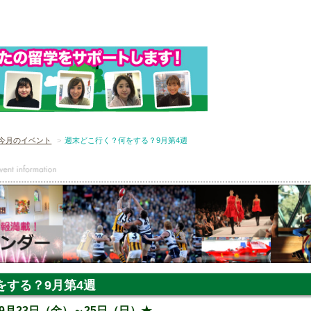
今月のイベント
週末どこ行く？何をする？9月第4週
をする？9月第4週
月23日（金）～25日（日）★