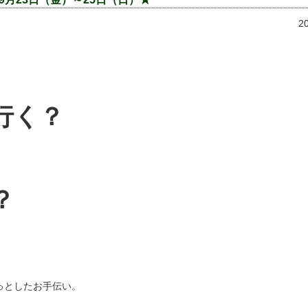
2
行く？
？
っとしたお手伝い。