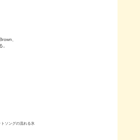
rown、
れる。
’sのヒットソングの流れる氷