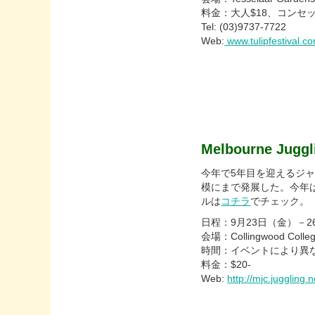
料金：大人$18、コンセッ
Tel: (03)9737-7722
Web:
www.tulipfestival.c
Melbourne Juggl
今年で5年目を迎えるジ
模にまで発展した。今年
ルは
コチラ
でチェック。
日程：9月23日（金）－2
会場：Collingwood College
時間：イベントにより
料金：$20-
Web:
http://mjc.jugglin