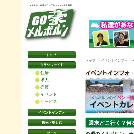
メルボルン体感サイト フレッシュな情報満載
トップ
イベントインフォ
住居
求人
売買
イベント
サービス
週末どこ行く？何
今週のメルボルン ★9