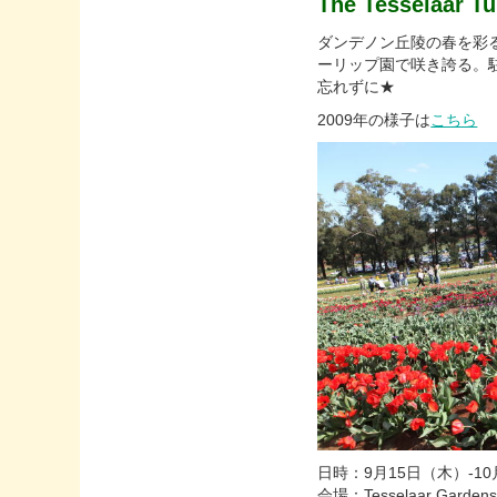
The Tesselaar Tul
ダンデノン丘陵の春を彩
ーリップ園で咲き誇る。
忘れずに★
2009年の様子は
こちら
日時：9月15日（木）-10
会場：Tesselaar Gardens,