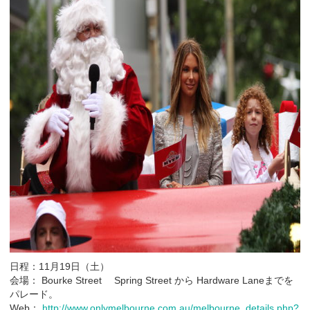
日程：11月19日（土）
会場： Bourke Street Spring Street から Hardware Laneまでを
パレード。
Web：
http://www.onlymelbourne.com.au/melbourne_details.php?