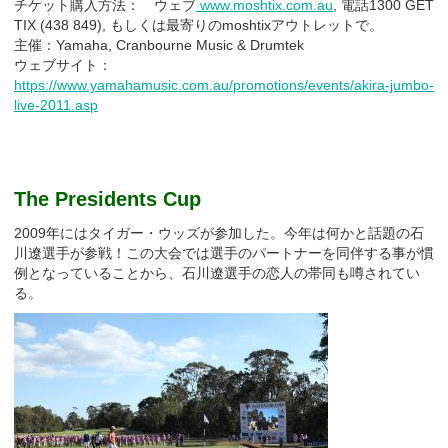
チケット購入方法： ウェブ
www.moshtix.com.au
, 電話1300 GET
TIX (438 849), もしくは最寄りのmoshtixアウトレットで。
主催：Yamaha, Cranbourne Music & Drumtek
ウェブサイト：
https://www.yamahamusic.com.au/promotions/events/akira-jumbo-
live-2011.asp
The Presidents Cup
2009年にはタイガー・ウッズが参加した。今年は何かと話題の石
川遼選手が参戦！この大会では選手のパートナーを同伴する事が慣
例となっていることから、石川遼選手の恋人の帯同も噂されてい
る。