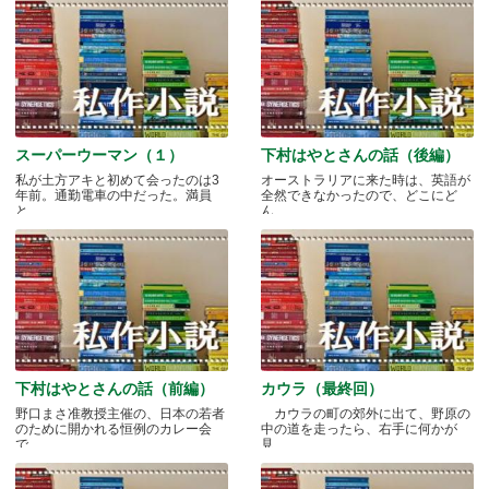
スーパーウーマン（１）
下村はやとさんの話（後編）
私が土方アキと初めて会ったのは3
オーストラリアに来た時は、英語が
年前。通勤電車の中だった。満員
全然できなかったので、どこにど
と.....
ん.....
下村はやとさんの話（前編）
カウラ（最終回）
野口まさ准教授主催の、日本の若者
カウラの町の郊外に出て、野原の
のために開かれる恒例のカレー会
中の道を走ったら、右手に何かが
で.....
見.....