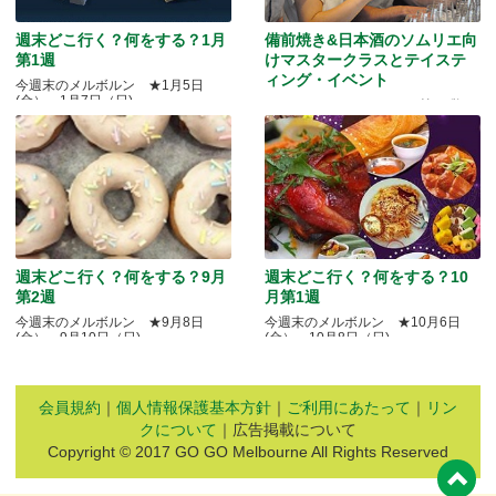
週末どこ行く？何をする？1月
備前焼き&日本酒のソムリエ向
第1週
けマスタークラスとテイステ
ィング・イベント
今週末のメルボルン ★1月5日
(金）～1月7日（日)
Quality Okayama Projectj 第三弾
週末どこ行く？何をする？9月
週末どこ行く？何をする？10
第2週
月第1週
今週末のメルボルン ★9月8日
今週末のメルボルン ★10月6日
(金）～9月10日（日)
(金）～10月8日（日)
会員規約
｜
個人情報保護基本方針
｜
ご利用にあたって
｜
リン
クについて
｜広告掲載について
Copyright © 2017 GO GO Melbourne All Rights Reserved