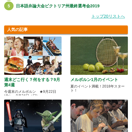
日本語弁論大会ビクトリア州最終選考会2019
トップ20リストへ
人気の記事
週末どこ行く？何をする？9月
メルボルン1月のイベント
第4週
夏のイベント満載！2018年スター
ト！
今週末のメルボルン ★9月22日
(金）～9月24日（日)