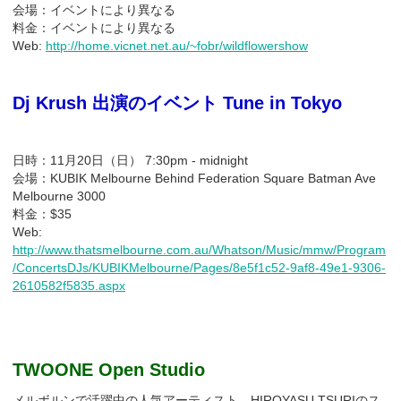
会場：イベントにより異なる
料金：イベントにより異なる
Web:
http://home.vicnet.net.au/~fobr/wildflowershow
Dj Krush 出演のイベント Tune in Tokyo
日時：11月20日（日） 7:30pm - midnight
会場：KUBIK Melbourne Behind Federation Square Batman Ave
Melbourne 3000
料金：$35
Web:
http://www.thatsmelbourne.com.au/Whatson/Music/mmw/Program
/ConcertsDJs/KUBIKMelbourne/Pages/8e5f1c52-9af8-49e1-9306-
2610582f5835.aspx
TWOONE Open Studio
メルボルンで活躍中の人気アーティスト、HIROYASU TSURIのス