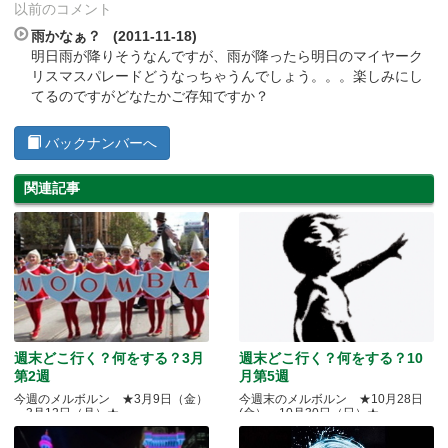
以前のコメント
雨かなぁ？ (2011-11-18)
明日雨が降りそうなんですが、雨が降ったら明日のマイヤーク
リスマスパレードどうなっちゃうんでしょう。。。楽しみにし
てるのですがどなたかご存知ですか？
バックナンバーへ
関連記事
週末どこ行く？何をする？3月
週末どこ行く？何をする？10
第2週
月第5週
今週のメルボルン ★3月9日（金）
今週末のメルボルン ★10月28日
～3月12日（月）★
(金）～10月30日（日）★