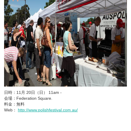
日時：11月 20日（日） 11am -
会場：Federation Square.
料金：無料
Web：
http://www.polishfestival.com.au/