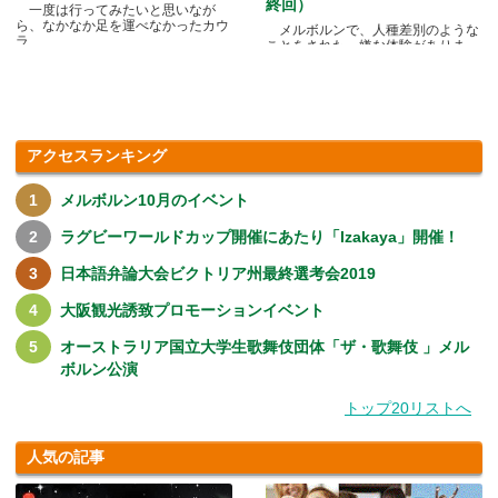
終回）
一度は行ってみたいと思いなが
ら、なかなか足を運べなかったカウ
メルボルンで、人種差別のような
ラ.....
ことをされた、嫌な体験がありま
す.....
アクセスランキング
メルボルン10月のイベント
ラグビーワールドカップ開催にあたり「Izakaya」開催！
日本語弁論大会ビクトリア州最終選考会2019
大阪観光誘致プロモーションイベント
オーストラリア国立大学生歌舞伎団体「ザ・歌舞伎 」メル
ボルン公演
トップ20リストへ
人気の記事