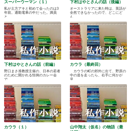
スーパーウーマン（１）
下村はやとさんの話（後編）
私が土方アキと初めて会ったのは3
オーストラリアに来た時は、英語が
年前。通勤電車の中だった。満員
全然できなかったので、どこにど
と.....
ん.....
下村はやとさんの話（前編）
カウラ（最終回）
野口まさ准教授主催の、日本の若者
カウラの町の郊外に出て、野原の
のために開かれる恒例のカレー会
中の道を走ったら、右手に何かが
で.....
見.....
カウラ（１）
山中翔太（仮名）の物語（最