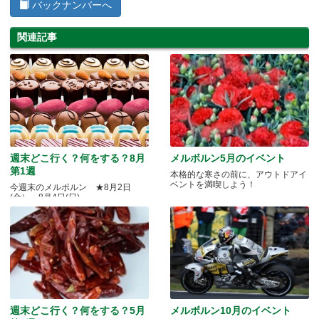
バックナンバーへ
関連記事
週末どこ行く？何をする？8月
メルボルン5月のイベント
第1週
本格的な寒さの前に、アウトドアイ
ベントを満喫しよう！
今週末のメルボルン ★8月2日
(金）～8月4日(日)
週末どこ行く？何をする？5月
メルボルン10月のイベント