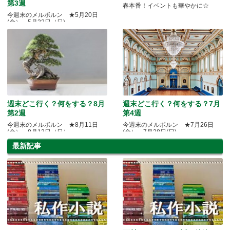
第3週
春本番！イベントも華やかに☆
今週末のメルボルン ★5月20日
(金）～5月22日（日)
週末どこ行く？何をする？8月
週末どこ行く？何をする？7月
第2週
第4週
今週末のメルボルン ★8月11日
今週末のメルボルン ★7月26日
(金）～8月13日（日）
(金）～7月28日(日)
最新記事