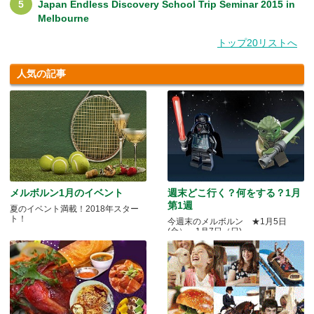
Japan Endless Discovery School Trip Seminar 2015 in
Melbourne
トップ20リストへ
人気の記事
メルボルン1月のイベント
週末どこ行く？何をする？1月
第1週
夏のイベント満載！2018年スター
ト！
今週末のメルボルン ★1月5日
(金）～1月7日（日)