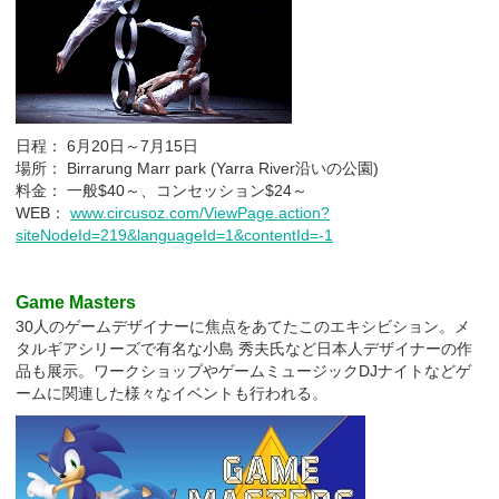
日程： 6月20日～7月15日
場所： Birrarung Marr park (Yarra River沿いの公園)
料金： 一般$40～、コンセッション$24～
WEB：
www.circusoz.com/ViewPage.action?
siteNodeId=219&languageId=1&contentId=-1
Game Masters
30人のゲームデザイナーに焦点をあてたこのエキシビション。メ
タルギアシリーズで有名な小島 秀夫氏など日本人デザイナーの作
品も展示。ワークショップやゲームミュージックDJナイトなどゲ
ームに関連した様々なイベントも行われる。