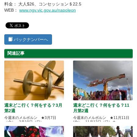
料金： 大人$26、コンセッション＄22.5
WEB：
www.ngv.vic.gov.au/napoleon
バックナンバーへ
関連記事
週末どこ行く？何をする？3月
週末どこ行く？何をする？11
第2週
月第2週
今週末のメルボルン ★3月7日
今週末のメルボルン ★11月11日
（金）～3月10日（日）
(金）～11月13日（日）★