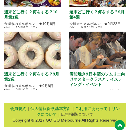
週末どこ行く？何をする？10
週末どこ行く？何をする？9月
月第1週
第4週
今週末のメルボルン ★10月6日
今週末のメルボルン ★9月22日
(金）～10月8日（日)
(金）～9月24日（日)
週末どこ行く？何をする？9月
備前焼き&日本酒のソムリエ向
第2週
けマスタークラスとテイステ
ィング・イベント
今週末のメルボルン ★9月8日
(金）～9月10日（日)
Quality Okayama Projectj 第三弾
会員規約
｜
個人情報保護基本方針
｜
ご利用にあたって
｜
リン
クについて
｜広告掲載について
Copyright © 2017 GO GO Melbourne All Rights Reserved