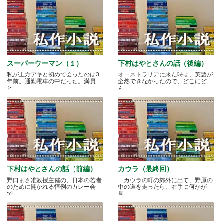
スーパーウーマン（１）
下村はやとさんの話（後編）
私が土方アキと初めて会ったのは3
オーストラリアに来た時は、英語が
年前。通勤電車の中だった。満員
全然できなかったので、どこにど
と.....
ん.....
下村はやとさんの話（前編）
カウラ（最終回）
野口まさ准教授主催の、日本の若者
カウラの町の郊外に出て、野原の
のために開かれる恒例のカレー会
中の道を走ったら、右手に何かが
で.....
見.....