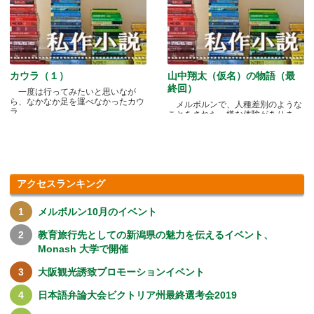
カウラ（１）
山中翔太（仮名）の物語（最
終回）
一度は行ってみたいと思いなが
ら、なかなか足を運べなかったカウ
メルボルンで、人種差別のような
ラ.....
ことをされた、嫌な体験がありま
す.....
アクセスランキング
メルボルン10月のイベント
教育旅行先としての新潟県の魅力を伝えるイベント、
Monash 大学で開催
大阪観光誘致プロモーションイベント
日本語弁論大会ビクトリア州最終選考会2019