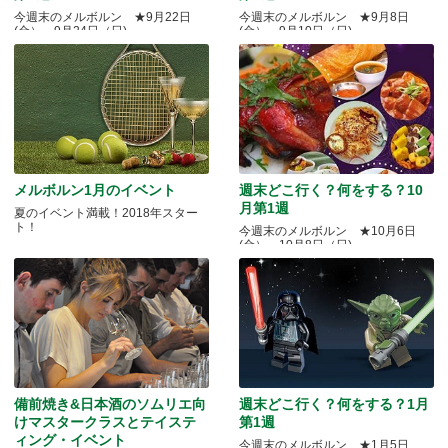
今週末のメルボルン ★9月22日
今週末のメルボルン ★9月8日
(金）～9月24日（日)
(金）～9月10日（日)
メルボルン1月のイベント
週末どこ行く？何をする？10
月第1週
夏のイベント満載！2018年スター
ト！
今週末のメルボルン ★10月6日
(金）～10月8日（日)
備前焼き&日本酒のソムリエ向
週末どこ行く？何をする？1月
けマスタークラスとテイステ
第1週
ィング・イベント
今週末のメルボルン ★1月5日