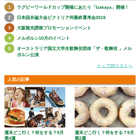
ラグビーワールドカップ開催にあたり「Izakaya」開催！
日本語弁論大会ビクトリア州最終選考会2019
大阪観光誘致プロモーションイベント
メルボルン10月のイベント
オーストラリア国立大学生歌舞伎団体「ザ・歌舞伎 」メル
ボルン公演
トップ20リストへ
人気の記事
週末どこ行く？何をする？9月
週末どこ行く？何をする？9月
第4週
第2週