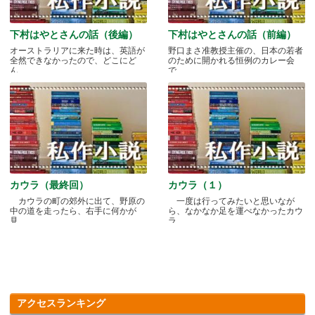
下村はやとさんの話（後編）
下村はやとさんの話（前編）
オーストラリアに来た時は、英語が
野口まさ准教授主催の、日本の若者
全然できなかったので、どこにど
のために開かれる恒例のカレー会
ん.....
で.....
カウラ（最終回）
カウラ（１）
カウラの町の郊外に出て、野原の
一度は行ってみたいと思いなが
中の道を走ったら、右手に何かが
ら、なかなか足を運べなかったカウ
見.....
ラ.....
アクセスランキング