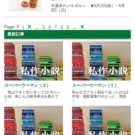
今週末のメルボルン ★6月1日(金）～6月
3日（日)
Page:
7
|
...
5
6
7
8
9
...
最新記事
スーパーウーマン（２）
スーパーウーマン（１）
私はアキと知り合って1か月たっ
私が土方アキと初めて会ったのは3
た頃、私にも少林寺拳法を教えて
年前。通勤電車の中だった。満員
く.....
と.....